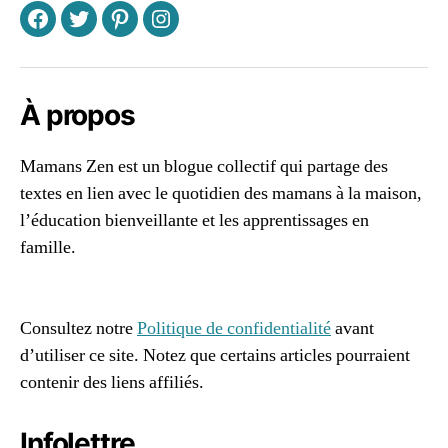
F
T
P
I
À propos
Mamans Zen est un blogue collectif qui partage des
textes en lien avec le quotidien des mamans à la maison,
l’éducation bienveillante et les apprentissages en
famille.
96661ca85ce2ff813ec1e375938f8fc6cb47286e5401dbf7
af
Consultez notre
Politique de confidentialité
avant
d’utiliser ce site. Notez que certains articles pourraient
contenir des liens affiliés.
Infolettre