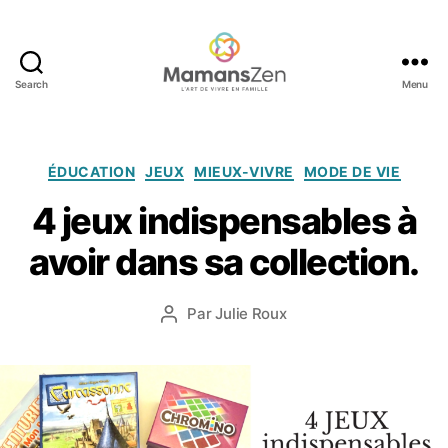
Search
Menu
Mamans
Zen
Catégories
ÉDUCATION
JEUX
MIEUX-VIVRE
MODE DE VIE
2
7
4 jeux indispensables à
f
é
avoir dans sa collection.
v
ri
Date
Par
Julie Roux
e
Auteur
de
r
de
l’article
2
l’article
0
2
0