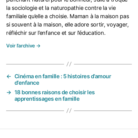
f
la sociologie et la naturopathie contre la vie
a
familiale qu’elle a choisie. Maman à la maison pas
m
si souvent à la maison, elle adore sortir, voyager,
ill
réfléchir sur l’enfance et sur l’éducation.
e
,
S
Voir l’archive
→
tr
a
t
é
gi
←
Cinéma en famille : 5 histoires d’amour
e
d’enfance
→
18 bonnes raisons de choisir les
apprentissages en famille