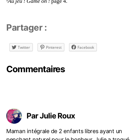
¹
Au jeu ! Game on !
page 4.
e
n
d
r
Partager :
e
e
n
Twitter
Pinterest
Facebook
s'
a
m
Commentaires
u
s
a
n
t
,
Étiquettes
jo
u
Par Julie Roux
e
r
Maman intégrale de 2 enfants libres ayant un
e
penchant naturel pour le bonheur, Julie a troqué
n