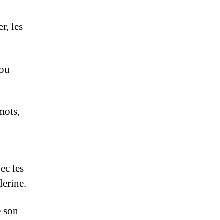
r, les
 ou
mots,
ec les
lerine.
e son