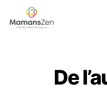
Mamans
Zen
De l’a