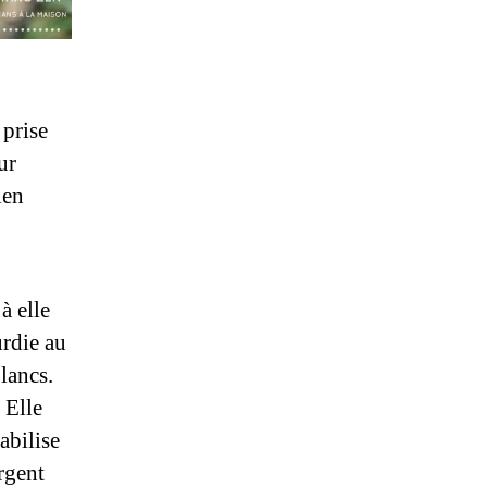
 prise
ur
ien
à elle
urdie au
lancs.
 Elle
abilise
rgent