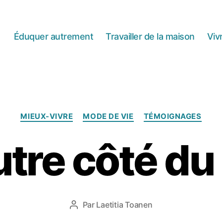
Éduquer autrement
Travailler de la maison
Viv
Catégories
MIEUX-VIVRE
MODE DE VIE
TÉMOIGNAGES
2
utre côté du
j
u
il
l
e
Date
Par
Laetitia Toanen
Auteur
t
de
de