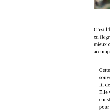
C’est l
en flag
mieux c
accompl
Cette
souve
fil d
Elle 
const
pour 