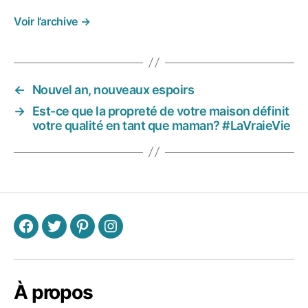
m
a
Voir l’archive
→
n
a
u
f
←
Nouvel an, nouveaux espoirs
o
y
→
Est-ce que la propreté de votre maison définit
e
votre qualité en tant que maman? #LaVraieVie
r
,
m
a
m
a
n
e
F
T
P
I
t
e
m
À propos
pl
oi