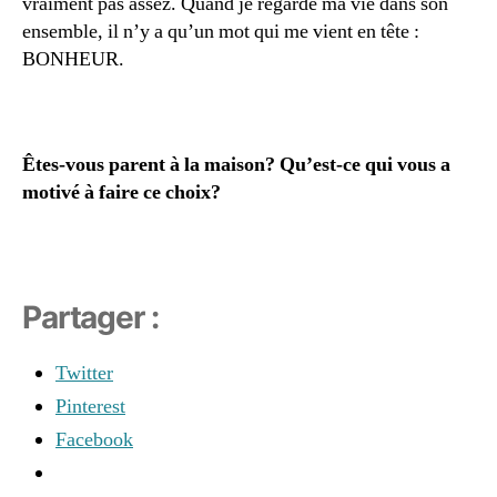
vraiment pas assez. Quand je regarde ma vie dans son
v
ensemble, il n’y a qu’un mot qui me vient en tête :
e
BONHEUR.
c
s
o
n
Êtes-vous parent à la maison? Qu’est-ce qui vous a
e
motivé à faire ce choix?
n
f
a
n
t
,
Partager :
ê
tr
e
Twitter
m
Pinterest
a
m
Facebook
a
n