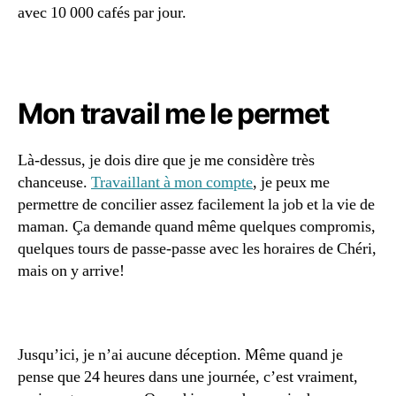
la
avec 10 000 cafés par jour.
m
ai
s
o
n
,
Mon travail me le permet
e
m
Là-dessus, je dois dire que je me considère très
pl
oi
chanceuse.
Travaillant à mon compte
, je peux me
à
permettre de concilier assez facilement la job et la vie de
d
maman. Ça demande quand même quelques compromis,
o
quelques tours de passe-passe avec les horaires de Chéri,
m
mais on y arrive!
ic
il
e
,
ê
Jusqu’ici, je n’ai aucune déception. Même quand je
tr
e
pense que 24 heures dans une journée, c’est vraiment,
a