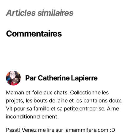
à
la
Articles similaires
m
ai
s
Commentaires
o
n
,
g
a
r
Étiquettes
d
e
Par Catherine Lapierre
ri
e
Maman et folle aux chats. Collectionne les
à
projets, les bouts de laine et les pantalons doux.
1
a
Vit pour sa famille et sa petite entreprise. Aime
n
,
inconditionnellement.
m
a
Pssst! Venez me lire sur lamammifere.com :D