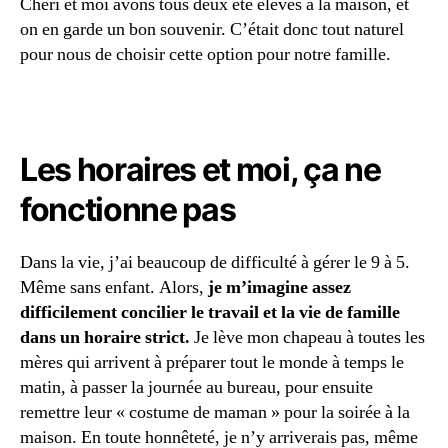
Chéri et moi avons tous deux été élevés à la maison, et
ci
on en garde un bon souvenir. C’était donc tout naturel
li
pour nous de choisir cette option pour notre famille.
e
r
tr
a
v
Les horaires et moi, ça ne
ai
l
fonctionne pas
f
a
m
Dans la vie, j’ai beaucoup de difficulté à gérer le 9 à 5.
ill
Même sans enfant. Alors,
je m’imagine assez
e
,
difficilement concilier le travail et la vie de famille
él
dans un horaire strict.
Je lève mon chapeau à toutes les
e
mères qui arrivent à préparer tout le monde à temps le
v
matin, à passer la journée au bureau, pour ensuite
e
r
remettre leur « costume de maman » pour la soirée à la
à
maison. En toute honnêteté, je n’y arriverais pas, même