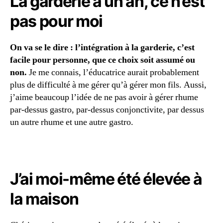
La garderie à un an, ce n’est
pas pour moi
On va se le dire : l’intégration à la garderie, c’est
facile pour personne, que ce choix soit assumé ou
non.
Je me connais, l’éducatrice aurait probablement
bl
plus de difficulté à me gérer qu’à gérer mon fils. Aussi,
o
j’aime beaucoup l’idée de ne pas avoir à gérer rhume
g
d
par-dessus gastro, par-dessus conjonctivite, par dessus
e
un autre rhume et une autre gastro.
m
a
m
a
J’ai moi-même été élevée à
n
s
,
la maison
c
o
n