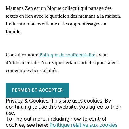
,
Mamans Zen est un blogue collectif qui partage des
m
textes en lien avec le quotidien des mamans à la maison,
a
l’éducation bienveillante et les apprentissages en
m
a
famille.
n
96661ca85ce2ff813ec1e375938f8fc6cb47286e5401dbf7
s
af
à
Consultez notre
Politique de confidentialité
avant
la
m
d’utiliser ce site. Notez que certains articles pourraient
ai
contenir des liens affiliés.
s
o
n
,
m
a
Privacy & Cookies: This site uses cookies. By
m
continuing to use this website, you agree to their
a
use.
To find out more, including how to control
n
cookies, see here:
Politique relative aux cookies
s