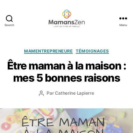
Search
Menu
Mamans
Zen
Catégories
2
MAMENTREPRENEURE
TÉMOIGNAGES
6
Être maman à la maison :
j
a
mes 5 bonnes raisons
n
v
i
Date
Par
Catherine Lapierre
Auteur
e
de
de
r
l’article
l’article
2
0
1
6