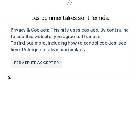
Les commentaires sont fermés.
Privacy & Cookies: This site uses cookies. By continuing
to use this website, you agree to their use.
To find out more, including how to control cookies, see
here:
Politique relative aux cookies
F
T
P
I
À propos
Mamans Zen est un blogue collectif qui partage des
textes en lien avec le quotidien des mamans à la maison,
l’éducation bienveillante et les apprentissages en
famille.
96661ca85ce2ff813ec1e375938f8fc6cb47286e5401dbf7