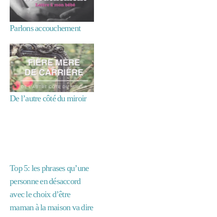
Parlons accouchement
bi
ll
e
t
d'
De l’autre côté du miroir
h
u
m
e
ur
,
m
Top 5: les phrases qu’une
a
personne en désaccord
m
avec le choix d’être
a
maman à la maison va dire
n