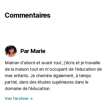
à
la
m
Commentaires
ai
s
o
n
,
m
Étiquettes
a
m
Par Marie
a
n
Maman d'abord et avant tout, j'écris et je travaille
s
de la maison tout en m'occupant de l'éducation de
à
la
mes enfants. Je chemine également, à temps
m
partiel, dans des études supérieures dans le
ai
domaine de l'éducation.
s
o
Voir l’archive
→
n
,
m