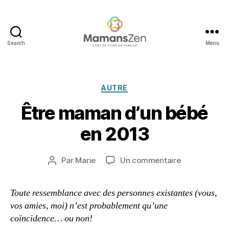
Search
Menu
Mamans
Zen
1
Catégories
AUTRE
2
d
Être maman d’un bébé
é
c
en 2013
e
m
Date
sur
Par
Marie
Un commentaire
b
Auteur
de
Être
r
de
l’article
maman
e
l’article
Toute ressemblance avec des personnes existantes (vous,
d’un
2
vos amies, moi) n’est probablement qu’une
bébé
0
en
1
coïncidence… ou non!
2013
3