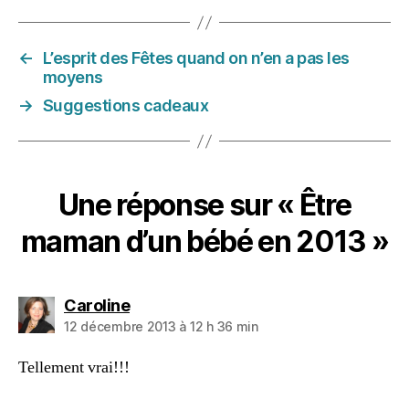
è
r
←
L’esprit des Fêtes quand on n’en a pas les
e
moyens
a
u
→
Suggestions cadeaux
f
o
y
e
Une réponse sur « Être
r
maman d’un bébé en 2013 »
dit :
Caroline
12 décembre 2013 à 12 h 36 min
Tellement vrai!!!