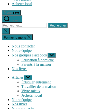
Acheter local
Menu
Search
Rechercher :
Fermer
la
recherche
Fermer le menu
Nous contacter
Notre équipe
Nos groupes Facebook
Afficher
le
Éducation à domicile
sous-
Parents à la maison
menu
Nos livres
Articles
Afficher
le
Éduquer autrement
sous-
Travailler de la maison
menu
Vivre mieux
Acheter local
Notre équipe
Nos livres
Nous contacter