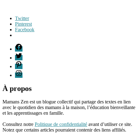
Twitter
Pinterest
Facebook
Étiquettes
F
Carcassonne
,
T
Casse-
P
tête
,
Dixit
,
I
escape
game
,
hiver
,
À propos
Jeu
coopératif
,
Mamans Zen est un blogue collectif qui partage des textes en lien
jouer
avec le quotidien des mamans à la maison, l’éducation bienveillante
en
et les apprentissages en famille.
famille
,
96661ca85ce2ff813ec1e375938f8fc6cb47286e5401dbf7af
Momie
,
Consultez notre
Politique de confidentialité
avant d’utiliser ce site.
Neige
,
Notez que certains articles pourraient contenir des liens affiliés.
Observation
,
Pyramide
,