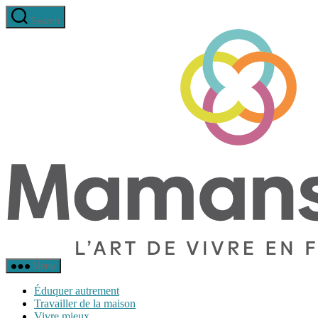
Aller
Search
au
contenu
Mamans
Menu
Zen
Éduquer autrement
Travailler de la maison
Vivre mieux