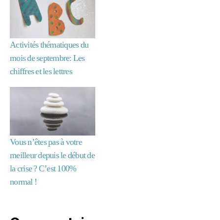
Activités thématiques du
mois de septembre: Les
chiffres et les lettres
b
ri
c
ol
a
g
Vous n’êtes pas à votre
e
,
meilleur depuis le début de
c
h
la crise ? C’est 100%
a
normal !
n
s
o