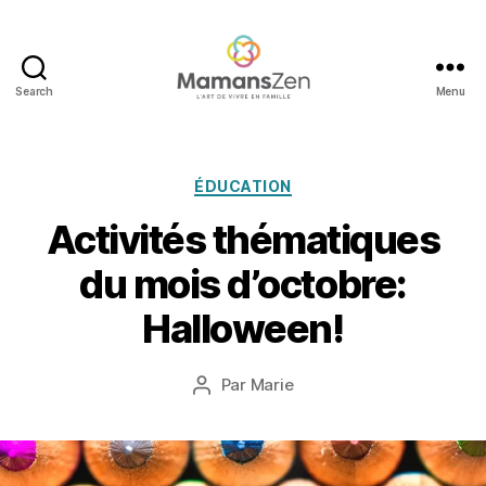
Search
Menu
Mamans
Zen
Catégories
ÉDUCATION
3
Activités thématiques
0
s
du mois d’octobre:
e
p
Halloween!
t
e
m
Date
Par
Marie
Auteur
b
de
de
r
l’article
l’article
e
2