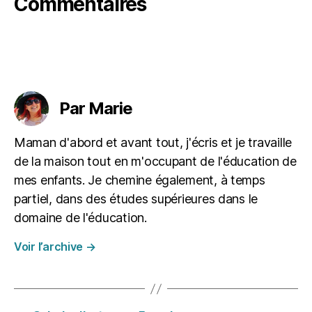
Commentaires
n
,
c
o
m
p
Étiquettes
ti
n
Par Marie
e
,
d
e
Maman d'abord et avant tout, j'écris et je travaille
s
de la maison tout en m'occupant de l'éducation de
si
mes enfants. Je chemine également, à temps
n
,
partiel, dans des études supérieures dans le
H
al
domaine de l'éducation.
lo
Voir l’archive
→
w
e
e
n
,
je