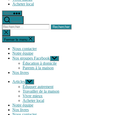
Acheter local
Menu
Search
Rechercher :
Fermer
la
recherche
Fermer le menu
Nous contacter
Notre équipe
Nos groupes Facebook
Afficher
le
Éducation à domicile
sous-
Parents à la maison
menu
Nos livres
Articles
Afficher
le
Éduquer autrement
sous-
Travailler de la maison
menu
Vivre mieux
Acheter local
Notre équipe
Nos livres
Nous contacter