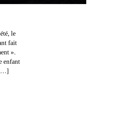
té, le
nt fait
ent ».
e enfant
 […]