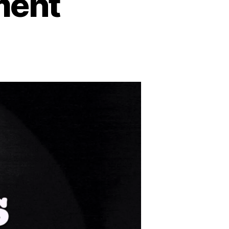
ment
s
chement