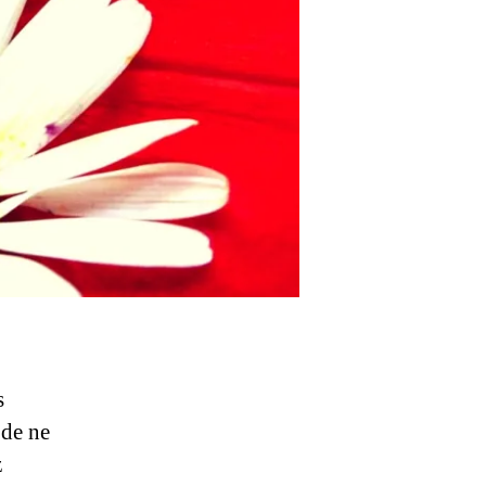
s
 de ne
z