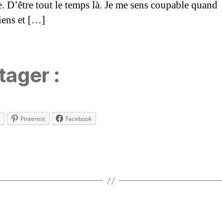
e. D’être tout le temps là. Je me sens coupable quand
viens et […]
tager :
Pinterest
Facebook
es
Catégories