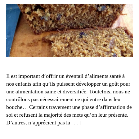
n
2
camoufla
t
0
alimentai
ai
1
r
4
e
,
c
a
r
e
n
c
Il est important d’offrir un éventail d’aliments santé à
e
nos enfants afin qu’ils puissent développer un goût pour
s
une alimentation saine et diversifiée. Toutefois, nous ne
al
i
contrôlons pas nécessairement ce qui entre dans leur
m
bouche… Certains traversent une phase d’affirmation de
e
soi et refusent la majorité des mets qu’on leur présente.
n
D’autres, n’apprécient pas la […]
t
ai
r