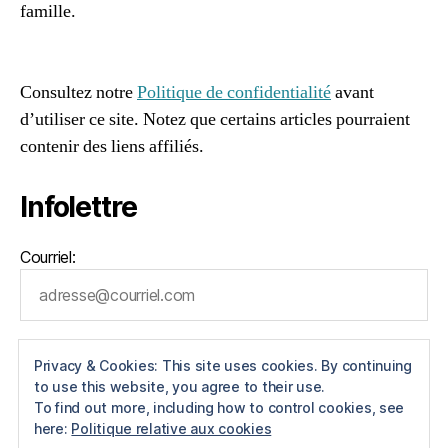
famille.
e
rt
96661ca85ce2ff813ec1e375938f8fc6cb47286e5401dbf7
,
af
di
Consultez notre
Politique de confidentialité
avant
ff
d’utiliser ce site. Notez que certains articles pourraient
ic
contenir des liens affiliés.
ul
t
é
Infolettre
s
al
i
Courriel:
m
e
n
t
ai
Privacy & Cookies: This site uses cookies. By continuing
r
to use this website, you agree to their use.
To find out more, including how to control cookies, see
e
here:
Politique relative aux cookies
s
,