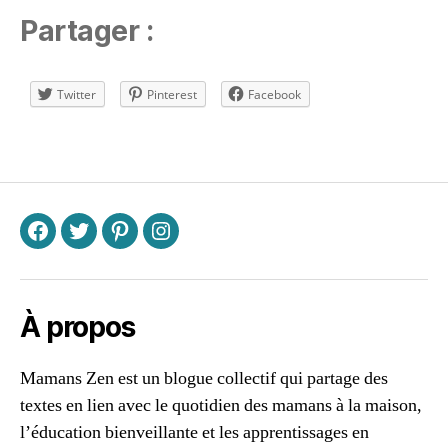
e
Partager :
s
,
c
ol
Twitter
Pinterest
Facebook
la
ti
Étiquettes
o
n
s
,
d
éj
F
T
P
I
e
u
n
À propos
er
,
d
Mamans Zen est un blogue collectif qui partage des
e
textes en lien avec le quotidien des mamans à la maison,
s
l’éducation bienveillante et les apprentissages en
s