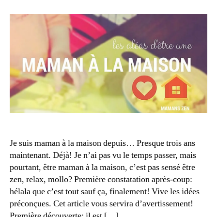
l’article
e
lir
aléas
2
l’article
p
ur
e
,
d’être
0
o
,
s
mam
1
u
c
u
à
5
r
h
g
la
s
oi
g
mais
oi
x
,
e
,
D
st
q
é
io
u
ci
n
o
si
s
ti
o
le
di
n
,
c
e
f
Je suis maman à la maison depuis… Presque trois ans
t
n
a
u
maintenant. Déjà! Je n’ai pas vu le temps passer, mais
d
m
r
pourtant, être maman à la maison, c’est pas sensé être
e
ill
e
zen, relax, mollo? Première constatation après-coup:
p
e
,
hélala que c’est tout sauf ça, finalement! Vive les idées
a
m
r
préconçues. Cet article vous servira d’avertissement!
a
e
m
Première découverte: il est […]