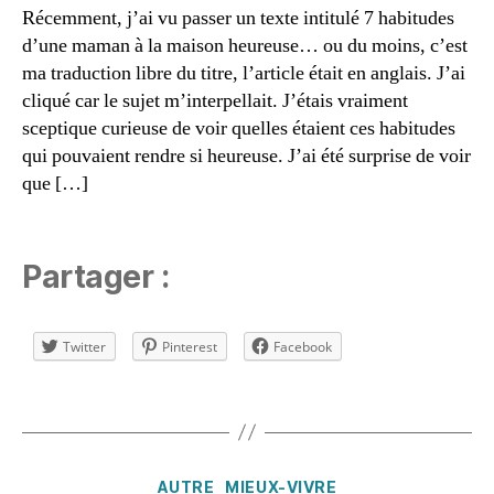
e
,
Récemment, j’ai vu passer un texte intitulé 7 habitudes
m
d’une maman à la maison heureuse… ou du moins, c’est
a
ma traduction libre du titre, l’article était en anglais. J’ai
m
cliqué car le sujet m’interpellait. J’étais vraiment
a
sceptique curieuse de voir quelles étaient ces habitudes
n
qui pouvaient rendre si heureuse. J’ai été surprise de voir
h
e
que […]
u
r
e
Partager :
u
s
e
,
Twitter
Pinterest
Facebook
m
a
m
Étiquettes
a
11
n
n
z
Catégories
AUTRE
MIEUX-VIVRE
o