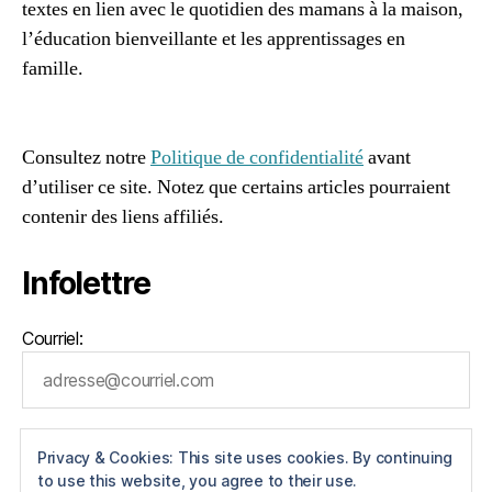
n
textes en lien avec le quotidien des mamans à la maison,
s
er
e
,
l’éducation bienveillante et les apprentissages en
,
m
famille.
vi
è
96661ca85ce2ff813ec1e375938f8fc6cb47286e5401dbf7
e
r
af
d
e
e
a
Consultez notre
Politique de confidentialité
avant
m
u
d’utiliser ce site. Notez que certains articles pourraient
a
f
contenir des liens affiliés.
m
o
a
y
n
,
Infolettre
er
vi
,
e
p
Courriel:
h
a
e
r
u
e
r
n
e
t
Privacy & Cookies: This site uses cookies. By continuing
u
à
to use this website, you agree to their use.
s