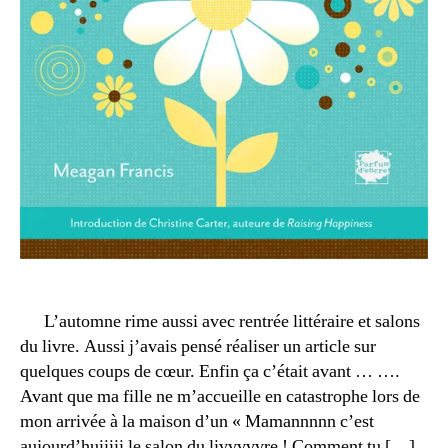
z
li
e
v
n
,
r
p
e
a
s
p
f
a
a
à
m
la
ill
m
e
,
ai
m
s
a
o
m
n
,
a
L’automne rime aussi avec rentrée littéraire et salons
p
n
du livre. Aussi j’avais pensé réaliser un article sur
a
h
r
quelques coups de cœur. Enfin ça c’était avant … ….
a
e
e
rt
Avant que ma fille ne m’accueille en catastrophe lors de
u
n
ic
mon arrivée à la maison d’un « Mamannnnn c’est
r
t
le
e
aujourd’huiiiii le salon du livvvvvre ! Comment tu […]