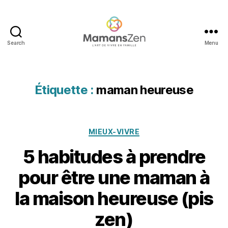
ai
s
o
n
,
Search
Menu
m
Mamans
a
Zen
m
a
Étiquette :
maman heureuse
n
à
la
m
Catégories
MIEUX-VIVRE
ai
s
5 habitudes à prendre
o
2
n
pour être une maman à
8
h
d
e
la maison heureuse (pis
é
u
c
zen)
r
e
e