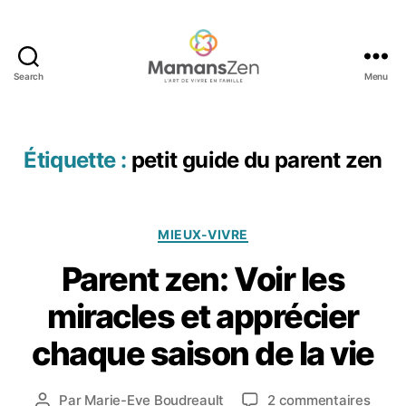
,
é
c
Search
Menu
ol
Mamans
o
Zen
gi
e
Étiquette :
petit guide du parent zen
f
a
m
ili
Catégories
MIEUX-VIVRE
al
e
,
Parent zen: Voir les
1
é
3
d
miracles et apprécier
o
u
c
c
chaque saison de la vie
t
a
o
ti
b
Date
o
sur
Par
Marie-Eve Boudreault
2 commentaires
Auteur