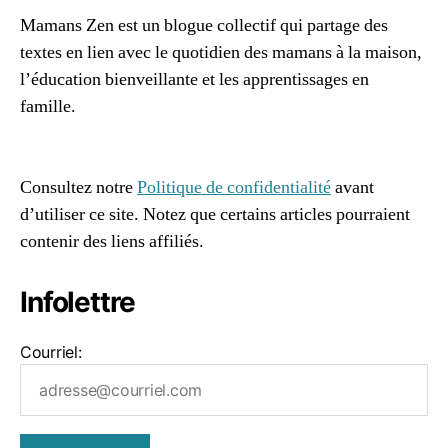
m
Mamans Zen est un blogue collectif qui partage des
ai
textes en lien avec le quotidien des mamans à la maison,
s
l’éducation bienveillante et les apprentissages en
o
famille.
n
,
p
96661ca85ce2ff813ec1e375938f8fc6cb47286e5401dbf7
a
af
p
Consultez notre
Politique de confidentialité
avant
a
,
d’utiliser ce site. Notez que certains articles pourraient
p
contenir des liens affiliés.
a
p
a
Infolettre
à
la
m
Courriel:
ai
s
o
n
,