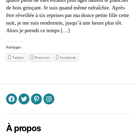
quatre pieds de mes enfants plus âgés battent le plancher
m
de bois grinçant. Je suis quand même rafraîchie. Après
ai
être réveillée à six reprises par ma douce petite fille cette
s
o
nuit, je me suis rendormie, jusqu’à une heure plus tôt.
n
,
Alors je prends ce temps […]
m
a
Partager :
m
a
Twitter
Pinterest
Facebook
n
z
Étiquettes
e
n
,
m
a
m
F
T
P
I
a
n
s
À propos
à
la