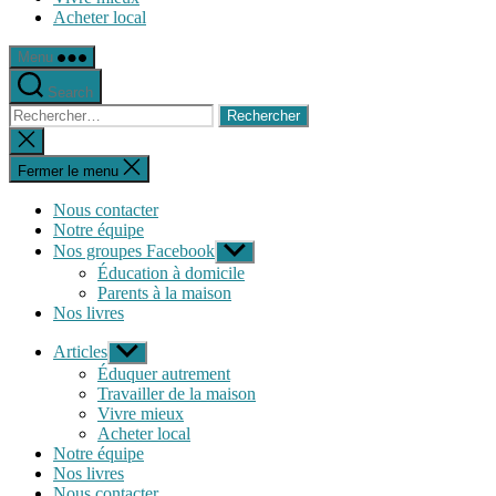
Acheter local
Menu
Search
Rechercher :
Fermer
la
recherche
Fermer le menu
Nous contacter
Notre équipe
Nos groupes Facebook
Afficher
le
Éducation à domicile
sous-
Parents à la maison
menu
Nos livres
Articles
Afficher
le
Éduquer autrement
sous-
Travailler de la maison
menu
Vivre mieux
Acheter local
Notre équipe
Nos livres
Nous contacter