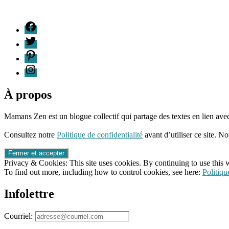
F
T
P
I
À propos
Mamans Zen est un blogue collectif qui partage des textes en lien avec
96661ca85ce2ff813ec1e375938f8fc6cb47286e5401dbf7af
Consultez notre
Politique de confidentialité
avant d’utiliser ce site. No
Privacy & Cookies: This site uses cookies. By continuing to use this w
To find out more, including how to control cookies, see here:
Politiqu
Infolettre
Courriel: