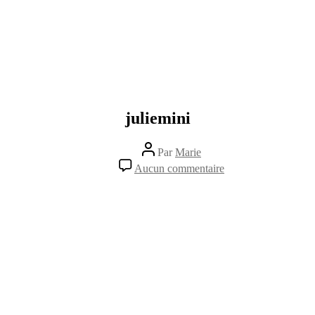
juliemini
Auteur
Par
Marie
de
sur
Aucun commentaire
l’article
juliemini