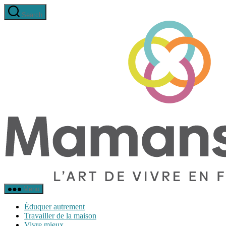
Aller
Search
au
contenu
Menu
Éduquer autrement
Travailler de la maison
Vivre mieux