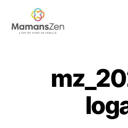
Mamans
Zen
mz_202
log