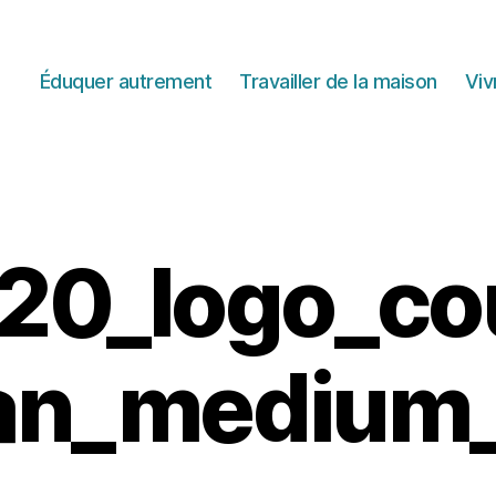
Éduquer autrement
Travailler de la maison
Viv
0_logo_co
an_medium
1
5
j
u
i