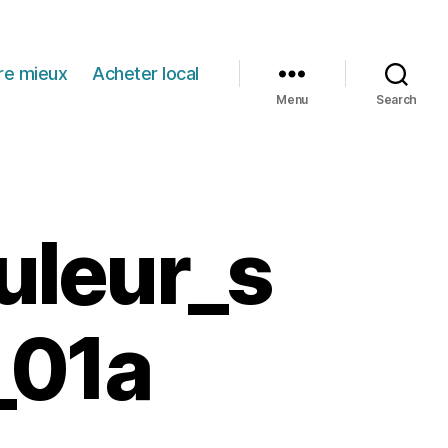
re mieux
Acheter local
Menu
Search
uleur_s
_01a