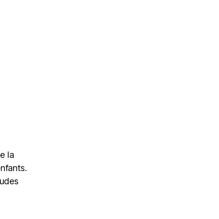
e la
nfants.
tudes