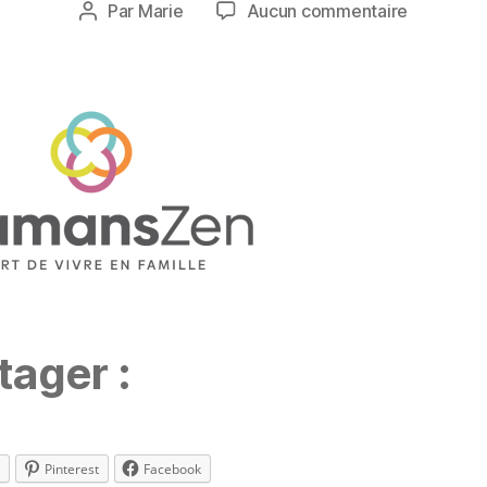
Date
sur
Par
Marie
Aucun commentaire
n
Auteur
de
mz_2020_
2
de
l’article
0
l’article
2
0
tager :
Pinterest
Facebook