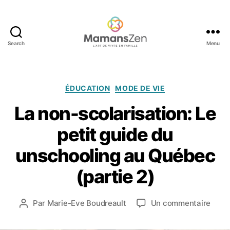
Search
Menu
Mamans
Zen
Catégories
ÉDUCATION
MODE DE VIE
La non-scolarisation: Le
petit guide du
1
7
unschooling au Québec
o
c
(partie 2)
t
o
b
Date
sur
Par
Marie-Eve Boudreault
Un commentaire
Auteur
r
de
La
de
e
l’article
non-
l’article