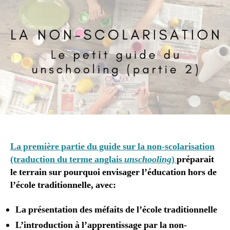
2
scola
0
Le
1
petit
3
guide
du
unsch
au
Québ
(part
2)
La première partie du guide sur la non-scolarisation
(traduction du terme anglais
unschooling
)
préparait
le terrain sur pourquoi envisager l’éducation hors de
l’école traditionnelle, avec:
La présentation des méfaits de l’école traditionnelle
L’introduction à l’apprentissage par la non-