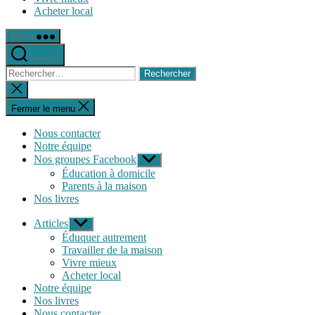
Acheter local
Menu
Search
Rechercher :
Fermer
la
recherche
Fermer le menu
Nous contacter
Notre équipe
Nos groupes Facebook
Afficher
le
Éducation à domicile
sous-
Parents à la maison
menu
Nos livres
Articles
Afficher
le
Éduquer autrement
sous-
Travailler de la maison
menu
Vivre mieux
Acheter local
Notre équipe
Nos livres
Nous contacter