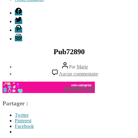
F
T
P
I
Pub72890
Auteur
Par
Marie
de
Date
sur
Aucun commentaire
l’article
de
Pub72890
26
l’article
septembre
2017
Partager :
Twitter
Pinterest
Facebook