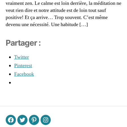
c
vraiment zen. Le calme est loin derrière, la méditation ne
à
h
la
veut rien dire et notre attitude est de loin tout sauf
oi
m
positive! Et ça arrive… Trop souvent. C’est même
si
ai
devenu une nécessité. Une habitude […]
r
s
le
o
c
n
Partager :
al
m
Twitter
e
,
é
Pinterest
d
Facebook
u
c
a
ti
Étiquettes
o
n
bi
e
F
T
P
I
n