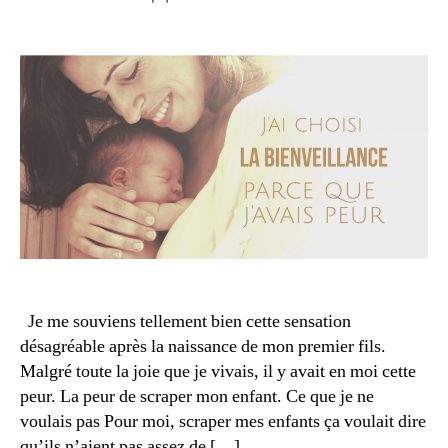
de
ll
2
de
l’article
a
0
l’article
n
1
c
9
e
,
bi
e
n
v
ei
ll
a
n
c
a
Je me souviens tellement bien cette sensation
e
rr
e
désagréable après la naissance de mon premier fils.
ê
n
Malgré toute la joie que je vivais, il y avait en moi cette
t
f
peur. La peur de scraper mon enfant. Ce que je ne
e
a
voulais pas Pour moi, scraper mes enfants ça voulait dire
r
n
qu’ils n’aient pas assez de […]
l'