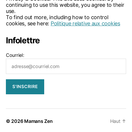
e
continuing to use this website, you agree to their
n
,
use.
p
To find out more, including how to control
a
cookies, see here:
Politique relative aux cookies
r
e
Infolettre
n
t
c
Courriel:
ol
è
r
e
,
r
e
s
pi
r
e
© 2026
Mamans Zen
Haut
↑
r
,