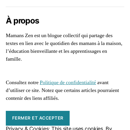
v
ei
ll
À propos
a
n
Mamans Zen est un blogue collectif qui partage des
t
textes en lien avec le quotidien des mamans à la maison,
e
,
ê
l’éducation bienveillante et les apprentissages en
tr
famille.
e
96661ca85ce2ff813ec1e375938f8fc6cb47286e5401dbf7
d
af
e
s
Consultez notre
Politique de confidentialité
avant
m
d’utiliser ce site. Notez que certains articles pourraient
a
contenir des liens affiliés.
m
a
n
s
z
Privacy & Cookies: This site uses cookies. By