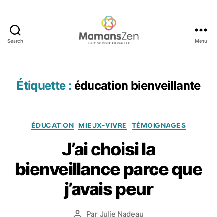
Search
Menu
Mamans
Zen
Étiquette :
éducation bienveillante
Catégories
ÉDUCATION
MIEUX-VIVRE
TÉMOIGNAGES
J’ai choisi la
1
bienveillance parce que
bi
8
e
m
j’avais peur
n
a
v
r
Date
ei
Par
Julie Nadeau
s
Auteur