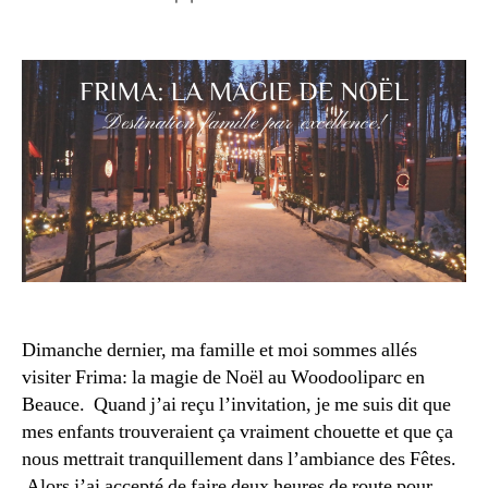
r
de
de
e
l’article
l’article
2
0
1
9
Dimanche dernier, ma famille et moi sommes allés
visiter Frima: la magie de Noël au Woodooliparc en
Beauce. Quand j’ai reçu l’invitation, je me suis dit que
mes enfants trouveraient ça vraiment chouette et que ça
A
nous mettrait tranquillement dans l’ambiance des Fêtes.
c
Alors j’ai accepté de faire deux heures de route pour