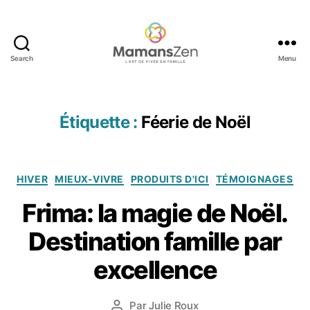
Search
Menu
Mamans
Zen
Étiquette :
Féerie de Noël
Catégories
HIVER
MIEUX-VIVRE
PRODUITS D'ICI
TÉMOIGNAGES
Frima: la magie de Noël.
5
d
Destination famille par
é
c
excellence
e
m
b
Date
Par
Julie Roux
Auteur