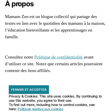
o
À propos
ël
,
Mamans Zen est un blogue collectif qui partage des
M
textes en lien avec le quotidien des mamans à la maison,
a
gi
l’éducation bienveillante et les apprentissages en
e
famille.
96661ca85ce2ff813ec1e375938f8fc6cb47286e5401dbf7
af
Consultez notre
Politique de confidentialité
avant
d’utiliser ce site. Notez que certains articles pourraient
contenir des liens affiliés.
Privacy & Cookies: This site uses cookies. By continuing to
use this website, you agree to their use.
To find out more, including how to control cookies, see
here:
Politique relative aux cookies