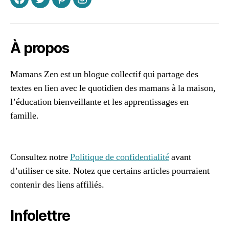
F
T
P
I
g
e
s
,
J
À propos
o
u
Mamans Zen est un blogue collectif qui partage des
e
textes en lien avec le quotidien des mamans à la maison,
r
e
l’éducation bienveillante et les apprentissages en
n
famille.
f
96661ca85ce2ff813ec1e375938f8fc6cb47286e5401dbf7
a
af
m
ill
Consultez notre
Politique de confidentialité
avant
le
d’utiliser ce site. Notez que certains articles pourraient
,
contenir des liens affiliés.
M
a
Infolettre
t
h