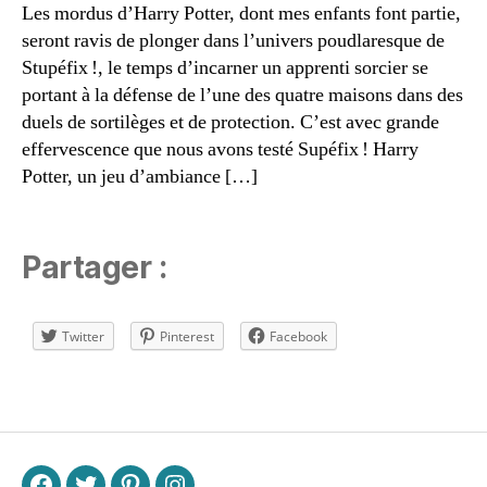
J
Les mordus d’Harry Potter, dont mes enfants font partie,
e
seront ravis de plonger dans l’univers poudlaresque de
u
Stupéfix !, le temps d’incarner un apprenti sorcier se
d'
portant à la défense de l’une des quatre maisons dans des
a
duels de sortilèges et de protection. C’est avec grande
m
effervescence que nous avons testé Supéfix ! Harry
bi
a
Potter, un jeu d’ambiance […]
n
c
e
,
Partager :
J
e
u
Twitter
Pinterest
Facebook
d
e
s
Étiquettes
o
rt
il
è