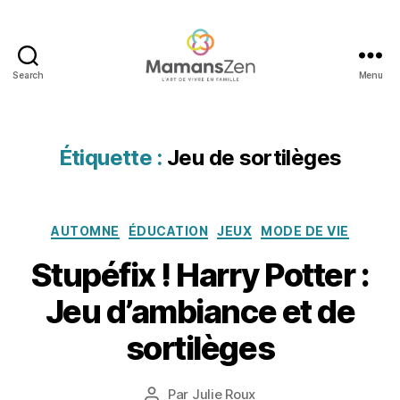
Search
Menu
Mamans
Zen
Étiquette :
Jeu de sortilèges
Catégories
AUTOMNE
ÉDUCATION
JEUX
MODE DE VIE
Stupéfix ! Harry Potter :
2
7
Jeu d’ambiance et de
o
c
sortilèges
t
o
b
Date
Par
Julie Roux
Auteur