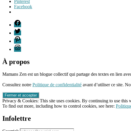
Pinterest
Facebook
Étiquettes
F
André
T
Stern
,
P
Arno
Stern
,
I
Charles
E.
Caouette
,
À propos
congrès
,
écologie
Mamans Zen est un blogue collectif qui partage des textes en lien avec
de
96661ca85ce2ff813ec1e375938f8fc6cb47286e5401dbf7af
l'enfance
,
Consultez notre
Politique de confidentialité
avant d’utiliser ce site. No
livre
Libre
d'apprendre
,
Privacy & Cookies: This site uses cookies. By continuing to use this w
Lysane
To find out more, including how to control cookies, see here:
Politiqu
Grégoire
,
Marike
Infolettre
Reid-
Gaudet
,
Michel