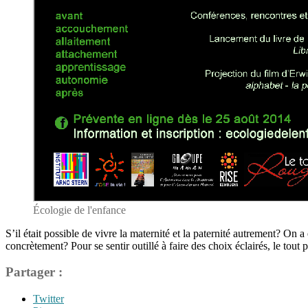
Écologie de l'enfance
S’il était possible de vivre la maternité et la paternité autrement? On
concrètement? Pour se sentir outillé à faire des choix éclairés, le tou
Partager :
Twitter