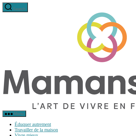
Aller
Search
au
contenu
Menu
Éduquer autrement
Travailler de la maison
Vivre mieux