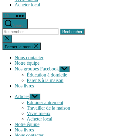
Acheter local
Menu
Search
Rechercher :
Fermer
la
recherche
Fermer le menu
Nous contacter
Notre équipe
Nos groupes Facebook
Afficher
le
Éducation à domicile
sous-
Parents à la maison
menu
Nos livres
Articles
Afficher
le
Éduquer autrement
sous-
Travailler de la maison
menu
Vivre mieux
Acheter local
Notre équipe
Nos livres
Nous contacter