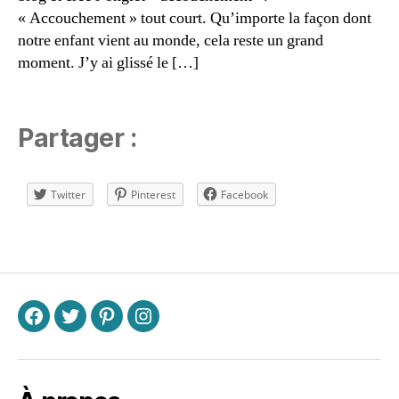
b
« Accouchement » tout court. Qu’importe la façon dont
é
notre enfant vient au monde, cela reste un grand
à
n
moment. J’y ai glissé le […]
aî
tr
e
,
Partager :
b
é
b
Twitter
Pinterest
Facebook
é
b
o
Étiquettes
u
g
e
,
bl
F
T
P
I
o
g
s
m