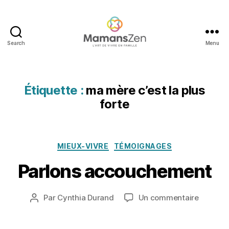
m
a
n
,
a
Search
Menu
Mamans
rt
Zen
ic
le
Étiquette :
ma mère c’est la plus
m
a
forte
m
a
2
n
,
1
Catégories
a
MIEUX-VIVRE
TÉMOIGNAGES
j
rt
u
Parlons accouchement
ic
il
le
l
p
Date
sur
Par
Cynthia Durand
Un commentaire
e
Auteur
o
de
Parlons
t
de
p
l’article
accouc
2
l’article
ul