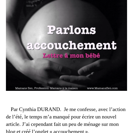
0
ai
1
r
5
e
,
a
rt
ic
le
s
m
a
m
a
n
s
,
b
é
b
Par Cynthia DURAND. Je me confesse, avec l’action
é
,
de l’été, le temps m’a manqué pour écrire un nouvel
b
article. J’ai cependant fait un peu de ménage sur mon
é
blog et créé l’onglet « accouchement ».