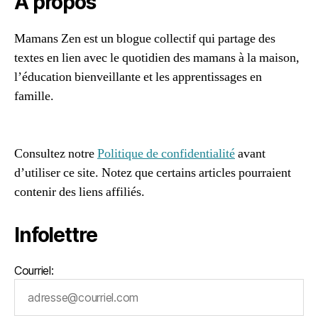
À propos
a
m
Mamans Zen est un blogue collectif qui partage des
a
textes en lien avec le quotidien des mamans à la maison,
n
s
,
l’éducation bienveillante et les apprentissages en
bl
famille.
o
96661ca85ce2ff813ec1e375938f8fc6cb47286e5401dbf7
g
af
u
e
Consultez notre
Politique de confidentialité
avant
s
d’utiliser ce site. Notez que certains articles pourraient
m
contenir des liens affiliés.
a
m
Infolettre
a
n
s
,
Courriel:
b
o
n