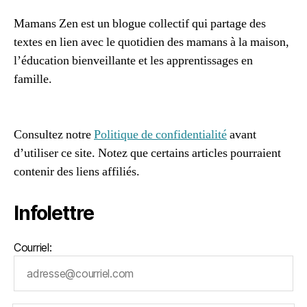
e
Mamans Zen est un blogue collectif qui partage des
s
,
textes en lien avec le quotidien des mamans à la maison,
z
o
l’éducation bienveillante et les apprentissages en
n
famille.
e
96661ca85ce2ff813ec1e375938f8fc6cb47286e5401dbf7
d
af
e
c
Consultez notre
Politique de confidentialité
avant
o
d’utiliser ce site. Notez que certains articles pourraient
n
contenir des liens affiliés.
f
o
Infolettre
rt
Courriel: