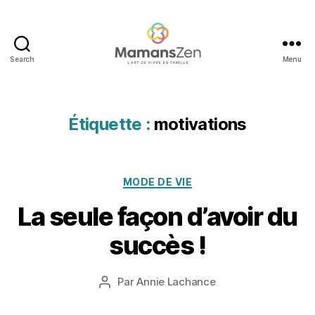
Search
Menu
Mamans
Zen
Étiquette :
motivations
2
Catégories
MODE DE VIE
4
n
La seule façon d’avoir du
o
v
succès !
e
m
Date
Par
Annie Lachance
b
Auteur
de
r
de
l’article
e
l’article