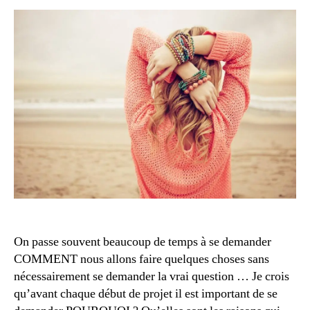
2
0
1
4
bi
e
n
-
ê
tr
e
,
ci
On passe souvent beaucoup de temps à se demander
t
COMMENT nous allons faire quelques choses sans
a
nécessairement se demander la vrai question … Je crois
ti
qu’avant chaque début de projet il est important de se
o