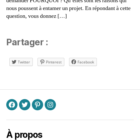
demander POURQUOI ? Qu’elles sont les raisons qui
n
nous poussent à entamer un projet. En répondant à cette
s
,
m
question, vous donnez […]
o
ti
v
Partager :
a
ti
o
Twitter
Pinterest
Facebook
n
s
,
p
Étiquettes
a
s
si
o
F
T
P
I
n
s
,
r
ê
À propos
v