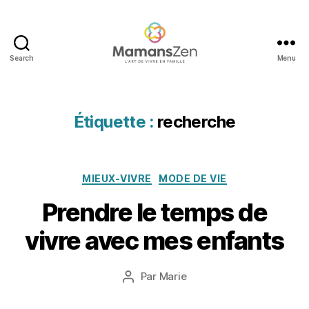
a
r
Search
Menu
g
Mamans
e
Zen
n
t
,
Étiquette :
recherche
e
n
f
a
Catégories
2
MIEUX-VIVRE
MODE DE VIE
n
8
t
,
Prendre le temps de
o
f
c
a
vivre avec mes enfants
t
m
o
ill
b
Date
Par
Marie
e
,
Auteur
r
de
g
de
e
l’article
a
l’article