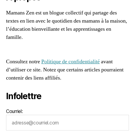
s
à
Mamans Zen est un blogue collectif qui partage des
la
textes en lien avec le quotidien des mamans à la maison,
m
ai
l’éducation bienveillante et les apprentissages en
s
famille.
o
96661ca85ce2ff813ec1e375938f8fc6cb47286e5401dbf7
n
,
af
m
è
Consultez notre
Politique de confidentialité
avant
r
d’utiliser ce site. Notez que certains articles pourraient
e
contenir des liens affiliés.
a
u
Infolettre
f
o
y
Courriel:
er
,
r
e