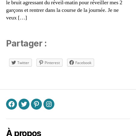
le bruit agressant du réveil-matin pour réveiller mes 2
a
garçons et rentrer dans la course de la journée. Je ne
n
p
veux […]
r
o
f
Partager :
e
s
si
Twitter
Pinterest
Facebook
o
n
n
Étiquettes
el
le
,
m
F
T
P
I
a
m
a
n
À propos