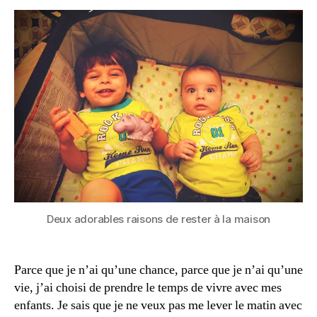
2
r
0
d
1
e
3
ri
e
,
m
a
m
a
n
à
la
m
ai
Deux adorables raisons de rester à la maison
s
o
n
,
Parce que je n’ai qu’une chance, parce que je n’ai qu’une
m
vie, j’ai choisi de prendre le temps de vivre avec mes
a
enfants. Je sais que je ne veux pas me lever le matin avec
m