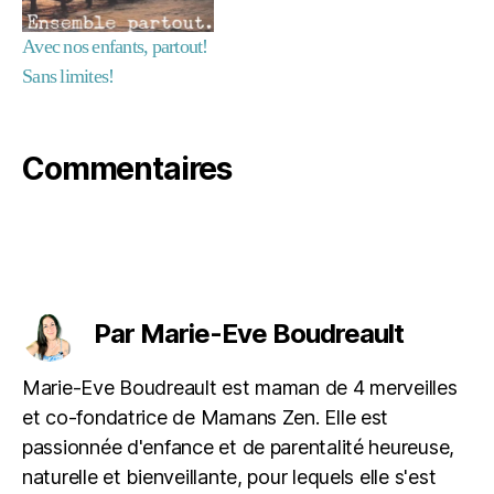
r
o
Avec nos enfants, partout!
u
Sans limites!
ti
n
e
Commentaires
in
t
é
r
e
Étiquettes
s
s
Par Marie-Eve Boudreault
a
n
t
Marie-Eve Boudreault est maman de 4 merveilles
e
et co-fondatrice de Mamans Zen. Elle est
d
passionnée d'enfance et de parentalité heureuse,
e
naturelle et bienveillante, pour lequels elle s'est
f