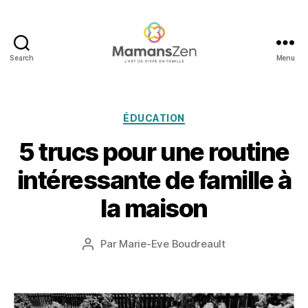
Search
Menu
Mamans
Zen
Catégories
ÉDUCATION
5 trucs pour une routine
4
n
intéressante de famille à
o
v
la maison
e
m
b
Date
Par
Marie-Eve Boudreault
Auteur
r
de
de
e
l’article
l’article
2
0