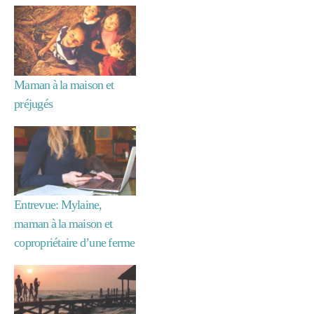
ill
e
à
la
m
ai
Maman à la maison et
s
préjugés
o
n
,
m
a
m
a
n
Entrevue: Mylaine,
à
maman à la maison et
la
copropriétaire d’une ferme
m
ai
s
o
n
,