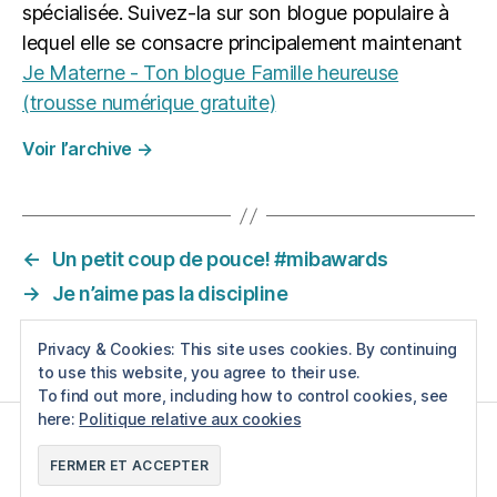
a
spécialisée. Suivez-la sur son blogue populaire à
m
lequel elle se consacre principalement maintenant
ill
Je Materne - Ton blogue Famille heureuse
e
(trousse numérique gratuite)
à
la
Voir l’archive
→
m
ai
s
o
n
,
←
Un petit coup de pouce! #mibawards
tr
→
Je n’aime pas la discipline
u
c
Privacy & Cookies: This site uses cookies. By continuing
m
to use this website, you agree to their use.
a
To find out more, including how to control cookies, see
m
here:
Politique relative aux cookies
a
n
F
T
P
I
à