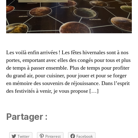
x
v
d
a
e
ti
s
o
o
n
,
ci
P
é
y
t
Les voilà enfin arrivées ! Les fêtes hivernales sont à nos
r
é
,
portes, emportant avec elles des congés pour tous et plus
a
J
m
de temps à passer ensemble. Plus de temps pour profiter
o
id
du grand air, pour cuisiner, pour jouer et pour se forger
u
e
,
en mémoire des souvenirs de réjouissance. Dans l’esprit
e
S
r
des festivités à venir, je vous propose […]
tr
e
a
n
t
s
é
Partager :
e
gi
m
e
,
bl
U
Twitter
Pinterest
Facebook
e
,