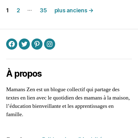
ill
Pagination
…
e
,
1
2
35
plus anciens
→
m
des
é
publications
m
oi
r
F
T
P
I
e
,
pl
a
ni
À propos
fi
c
Mamans Zen est un blogue collectif qui partage des
a
textes en lien avec le quotidien des mamans à la maison,
ti
o
l’éducation bienveillante et les apprentissages en
n
,
famille.
r
96661ca85ce2ff813ec1e375938f8fc6cb47286e5401dbf7
ai
af
s