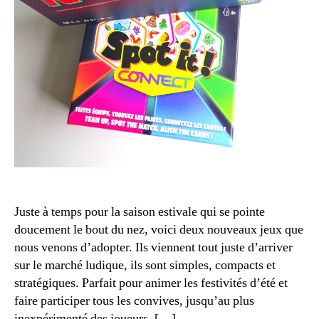
o
g
,
n
,
in
C
st
o
r
o
u
p
c
é
ti
r
o
a
n
ti
e
o
n
n
,
f
J
a
Juste à temps pour la saison estivale qui se pointe
e
m
doucement le bout du nez, voici deux nouveaux jeux que
u
ill
nous venons d’adopter. Ils viennent tout juste d’arriver
d
e
e
sur le marché ludique, ils sont simples, compacts et
s
stratégiques. Parfait pour animer les festivités d’été et
o
faire participer tous les convives, jusqu’au plus
ci
inexpérimenté des joueurs. […]