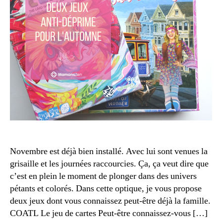
r
é
e
gi
e
e
,
n
t
jo
e
u
m
a
p
n
s
t
,
d
G
e
é
s
o
F
g
ê
r
t
Novembre est déjà bien installé. Avec lui sont venues la
a
e
grisaille et les journées raccourcies. Ça, ça veut dire que
p
s
c’est en plein le moment de plonger dans des univers
hi
pétants et colorés. Dans cette optique, je vous propose
e
,
deux jeux dont vous connaissez peut-être déjà la famille.
H
is
COATL Le jeu de cartes Peut-être connaissez-vous […]