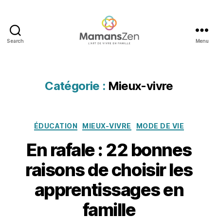
Search
Menu
Mamans
Zen
Catégorie :
Mieux-vivre
Catégories
ÉDUCATION
MIEUX-VIVRE
MODE DE VIE
En rafale : 22 bonnes
raisons de choisir les
2
0
apprentissages en
f
é
famille
v