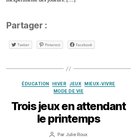
é
t
é
,
J
Partager :
o
u
e
Twitter
Pinterest
Facebook
r
C
e
a
Étiquettes
n
r
s
c
e
a
Catégories
m
s
ÉDUCATION
HIVER
JEUX
MIEUX-VIVRE
bl
s
MODE DE VIE
e
,
o
Trois jeux en attendant
m
n
6
in
n
m
le printemps
i
e
,
a
m
C
rs
al
a
Date
Par
Julie Roux
2
Auteur
is
s