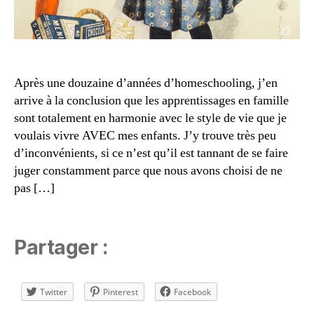
f
a
m
ill
e
,
Après une douzaine d’années d’homeschooling, j’en
é
arrive à la conclusion que les apprentissages en famille
c
sont totalement en harmonie avec le style de vie que je
ol
e
voulais vivre AVEC mes enfants. J’y trouve très peu
à
d’inconvénients, si ce n’est qu’il est tannant de se faire
la
juger constamment parce que nous avons choisi de ne
m
pas […]
ai
s
o
n
,
Partager :
é
d
u
Twitter
Pinterest
Facebook
c