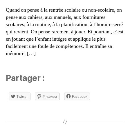
R
je
ai
Quand on pense à la rentrée scolaire ou non-scolaire, on
u
l
pense aux cahiers, aux manuels, aux fournitures
x
scolaires, à la routine, à la planification, à l’horaire serré
d
e
qui revient. On pense rarement à jouer. Et pourtant, c’est
s
en jouant que l’enfant intègre et applique le plus
o
facilement une foule de compétences. Il entraîne sa
ci
mémoire, […]
é
t
é
,
jo
Partager :
u
e
r
Twitter
Pinterest
Facebook
e
n
Étiquettes
f
a
m