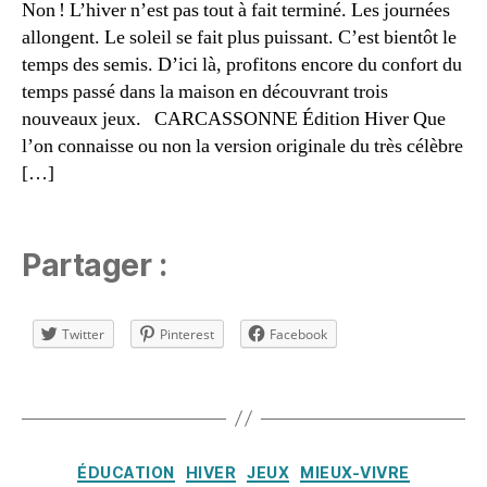
Non ! L’hiver n’est pas tout à fait terminé. Les journées
pl
hi
allongent. Le soleil se fait plus puissant. C’est bientôt le
ic
v
it
temps des semis. D’ici là, profitons encore du confort du
er
é
,
,
temps passé dans la maison en découvrant trois
S
J
nouveaux jeux. CARCASSONNE Édition Hiver Que
tr
e
l’on connaisse ou non la version originale du très célèbre
a
u
[…]
t
c
é
o
gi
o
e
p
Partager :
é
r
a
Twitter
Pinterest
Facebook
ti
f
,
Étiquettes
jo
u
e
Catégories
r
ÉDUCATION
HIVER
JEUX
MIEUX-VIVRE
1