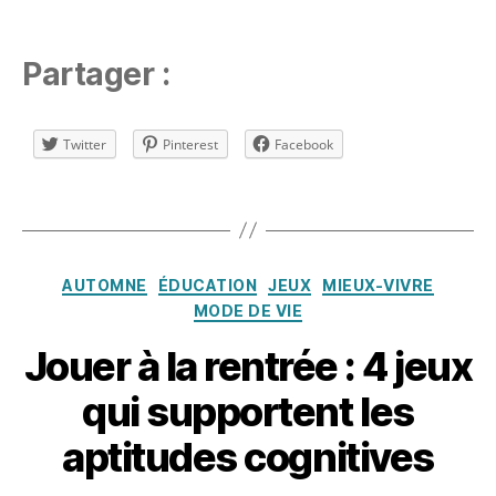
t
A
oi
p
r
p
Partager :
e
,
r
J
e
e
n
Twitter
Pinterest
Facebook
u
d
x
r
d'
Étiquettes
e
a
e
u
n
t
Catégories
jo
AUTOMNE
ÉDUCATION
JEUX
MIEUX-VIVRE
o
u
MODE DE VIE
m
a
n
Jouer à la rentrée : 4 jeux
n
e
,
t
,
jo
3
qui supportent les
f
u
0
o
e
a
aptitudes cognitives
n
r
o
c
e
û