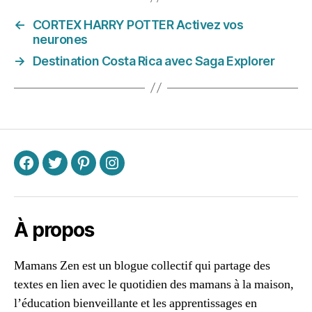
N
←
CORTEX HARRY POTTER Activez vos
ei
neurones
g
e
,
→
Destination Costa Rica avec Saga Explorer
O
b
s
e
r
v
a
F
T
P
I
ti
o
n
,
À propos
P
y
r
Mamans Zen est un blogue collectif qui partage des
a
textes en lien avec le quotidien des mamans à la maison,
m
l’éducation bienveillante et les apprentissages en
id