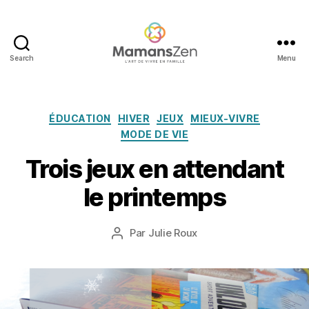
Search
Menu
Mamans
Zen
Catégories
ÉDUCATION
HIVER
JEUX
MIEUX-VIVRE
MODE DE VIE
Trois jeux en attendant
6
m
le printemps
a
rs
Date
Par
Julie Roux
2
Auteur
de
0
de
l’article
2
l’article
3