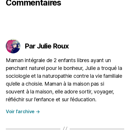
Commentaires
é
r
a
ti
f
,
Étiquettes
jo
u
Par Julie Roux
e
r
e
Maman intégrale de 2 enfants libres ayant un
n
penchant naturel pour le bonheur, Julie a troqué la
f
sociologie et la naturopathie contre la vie familiale
a
qu’elle a choisie. Maman à la maison pas si
m
ill
souvent à la maison, elle adore sortir, voyager,
e
,
réfléchir sur l’enfance et sur l’éducation.
M
o
Voir l’archive
→
m
ie
,