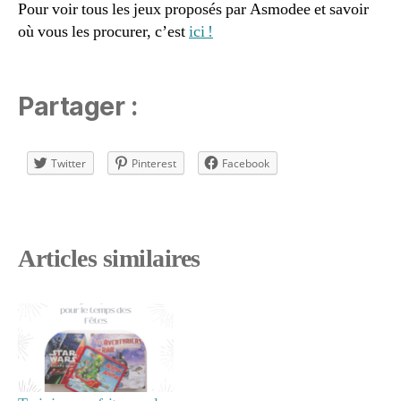
Pour voir tous les jeux proposés par Asmodee et savoir
s
où vous les procurer, c’est
ici !
s
o
n
n
Partager :
e
,
C
a
Twitter
Pinterest
Facebook
s
s
e
-
Articles similaires
t
ê
t
e
,
Di
xi
t
,
e