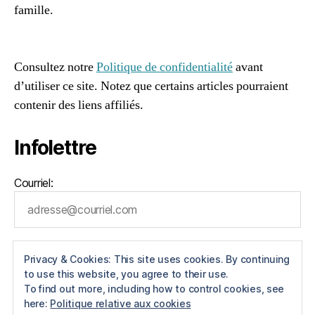
e
,
famille.
S
96661ca85ce2ff813ec1e375938f8fc6cb47286e5401dbf7
tr
af
a
Consultez notre
Politique de confidentialité
avant
t
d’utiliser ce site. Notez que certains articles pourraient
é
gi
contenir des liens affiliés.
e
,
U
Infolettre
nl
o
c
Courriel:
k
!
Privacy & Cookies: This site uses cookies. By continuing
to use this website, you agree to their use.
To find out more, including how to control cookies, see
here:
Politique relative aux cookies