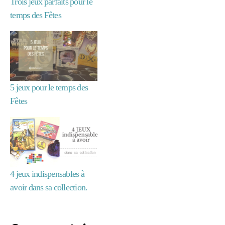
Trois jeux parfaits pour le
s
temps des Fêtes
c
a
p
e
g
a
m
5 jeux pour le temps des
e
,
Fêtes
hi
v
er
,
J
e
u
4 jeux indispensables à
c
avoir dans sa collection.
o
o
p