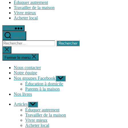
Éduquer autrement
Travailler de la maison
Vivre mieux
Acheter local
Menu
Search
Rechercher :
Fermer
la
recherche
Fermer le menu
Nous contacter
Notre équipe
Nos groupes Facebook
Afficher
le
Éducation à domicile
sous-
Parents à la maison
menu
Nos livres
Articles
Afficher
le
Éduquer autrement
sous-
Travailler de la maison
menu
Vivre mieux
Acheter local