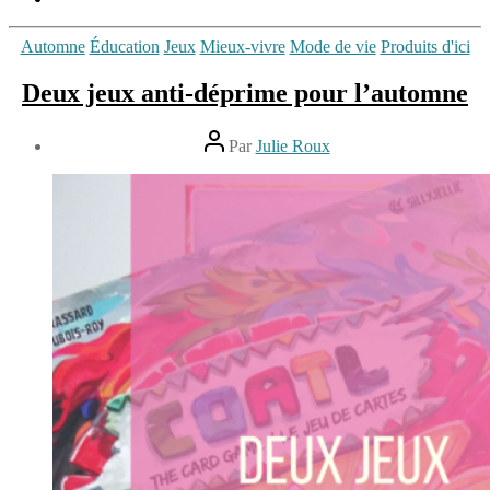
Étiquettes
Catégories
Automne
Éducation
Jeux
Mieux-vivre
Mode de vie
Produits d'ici
Histoire
,
hiver
,
Deux jeux anti-déprime pour l’automne
jeux
de
Auteur
société
,
Par
Julie Roux
de
Jouer
Date
l’article
ensemble
,
de
17
mémoire
,
l’article
novembre
Noël
,
2022
rapidité
,
Stratégie
,
temps
des
Fêtes