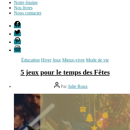
Notre équipe
Nos livres
Nous contacter
F
T
P
I
Catégories
Éducation
Hiver
Jeux
Mieux-vivre
Mode de vie
5 jeux pour le temps des Fêtes
Auteur
Par
Julie Roux
de
Date
l’article
de
14
l’article
décembre
2022