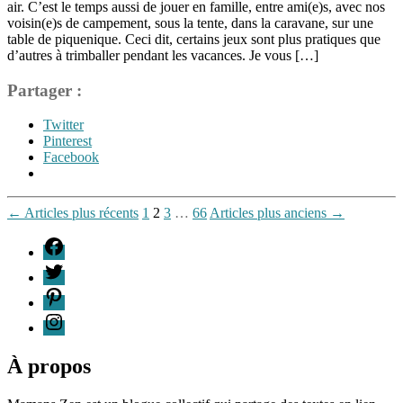
air. C’est le temps aussi de jouer en famille, entre ami(e)s, avec nos
voisin(e)s de campement, sous la tente, dans la caravane, sur une
table de piquenique. Ceci dit, certains jeux sont plus pratiques que
d’autres à trimballer pendant les vacances. Je vous […]
Partager :
Twitter
Pinterest
Facebook
Étiquettes
Pagination
←
Articles
plus récents
1
2
3
…
66
Articles
plus anciens
→
analyse
,
des
conquête
,
F
escape
publications
T
game
,
Géographie
,
P
jouer
,
I
jouer
en
famille
,
À propos
jouer
en
vacance
,