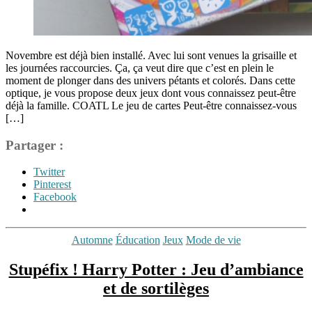
Novembre est déjà bien installé. Avec lui sont venues la grisaille et
les journées raccourcies. Ça, ça veut dire que c’est en plein le
moment de plonger dans des univers pétants et colorés. Dans cette
optique, je vous propose deux jeux dont vous connaissez peut-être
déjà la famille. COATL Le jeu de cartes Peut-être connaissez-vous
[…]
Partager :
Twitter
Pinterest
Facebook
Étiquettes
Catégories
Automne
Éducation
Jeux
Mode de vie
Apprendre
en
Stupéfix ! Harry Potter : Jeu d’ambiance
jouant
,
et de sortilèges
Géographie
,
Histoire
,
Jeux