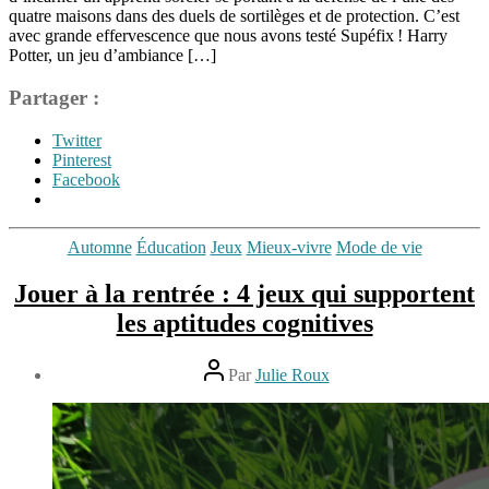
quatre maisons dans des duels de sortilèges et de protection. C’est
avec grande effervescence que nous avons testé Supéfix ! Harry
Potter, un jeu d’ambiance […]
Partager :
Twitter
Pinterest
Facebook
Étiquettes
Catégories
Automne
Éducation
Jeux
Mieux-vivre
Mode de vie
Halloween
,
Harry
Jouer à la rentrée : 4 jeux qui supportent
Potter
,
les aptitudes cognitives
Jeu
d'ambiance
,
Jeu
Auteur
Par
Julie Roux
de
de
Date
sortilèges
,
l’article
de
Jouer
30
l’article
en
août
famillle
,
2022
Mathématiques