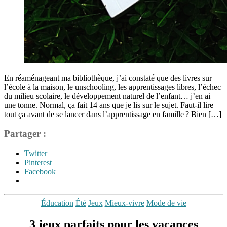
En réaménageant ma bibliothèque, j’ai constaté que des livres sur
l’école à la maison, le unschooling, les apprentissages libres, l’échec
du milieu scolaire, le développement naturel de l’enfant… j’en ai
une tonne. Normal, ça fait 14 ans que je lis sur le sujet. Faut-il lire
tout ça avant de se lancer dans l’apprentissage en famille ? Bien […]
Partager :
Twitter
Pinterest
Facebook
Étiquettes
Catégories
Éducation
Été
Jeux
Mieux-vivre
Mode de vie
apprendre
en
3 jeux parfaits pour les vacances