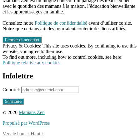
Mamans Zen est un blogue collectif qui partage des textes en lien
Jouer
avec le quotidien des mamans à la maison, l’éducation bienveillante
ensemble
,
et les apprentissages en famille.
Observation
,
96661ca85ce2ff813ec1e375938f8fc6cb47286e5401dbf7af
rapidité
,
Consultez notre
Politique de confidentialité
avant d’utiliser ce site.
Stratégie
Notez que certains articles pourraient contenir des liens affiliés.
Privacy & Cookies: This site uses cookies. By continuing to use this
website, you agree to their use.
To find out more, including how to control cookies, see here:
Politique relative aux cookies
Infolettre
Courriel:
© 2026
Mamans Zen
Propulsé par WordPress
Vers le haut
↑
Haut
↑