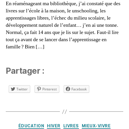
En réaménageant ma bibliothèque, j’ai constaté que des
la
livres sur l’école à la maison, le unschooling, les
m
apprentissages libres, l’échec du milieu scolaire, le
ai
s
développement naturel de l’enfant… j’en ai une tonne.
o
Normal, ça fait 14 ans que je lis sur le sujet. Faut-il lire
n
,
tout ça avant de se lancer dans l’apprentissage en
h
famille ? Bien […]
o
m
e
s
Partager :
c
h
o
Twitter
Pinterest
Facebook
ol
in
Étiquettes
g
,
ie
f
,
Catégories
in
ÉDUCATION
HIVER
LIVRES
MIEUX-VIVRE