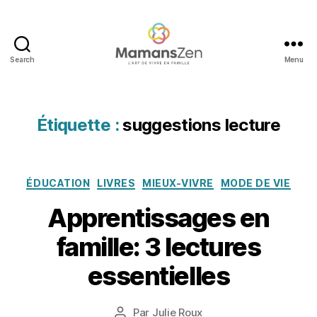
a
p
Search
Menu
p
Mamans
r
Zen
e
n
Étiquette :
suggestions lecture
d
r
e
e
Catégories
ÉDUCATION
LIVRES
MIEUX-VIVRE
MODE DE VIE
n
Apprentissages en
f
a
1
famille: 3 lectures
m
1
ill
a
essentielles
e
,
o
A
û
p
Date
Par
Julie Roux
t
Auteur