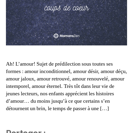
t
,
u
le
n
c
e
t
s
u
s
r
e
,
e
,
S
s
ai
u
n
g
Ah! L’amour! Sujet de prédilection sous toutes ses
t-
g
formes : amour inconditionnel, amour désir, amour déçu,
V
e
amour jaloux, amour retrouvé, amour renouvelé, amour
al
st
e
io
intemporel, amour éternel. Très tôt dans leur vie de
n
n
jeunes lecteurs, nos enfants apprécient les histoires
ti
s
d’amour… du moins jusqu’à ce que certains s’en
n
,
le
détournent un brin, le temps de passer à une […]
s
c
u
t
g
u
g
r