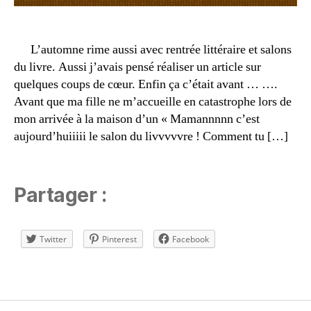
a
m
a
L’automne rime aussi avec rentrée littéraire et salons
n
du livre. Aussi j’avais pensé réaliser un article sur
h
quelques coups de cœur. Enfin ça c’était avant … ….
e
Avant que ma fille ne m’accueille en catastrophe lors de
u
mon arrivée à la maison d’un « Mamannnnn c’est
r
e
aujourd’huiiiii le salon du livvvvvre ! Comment tu […]
u
s
e
,
Partager :
m
a
m
Twitter
Pinterest
Facebook
a
n
le
Étiquettes
c
t