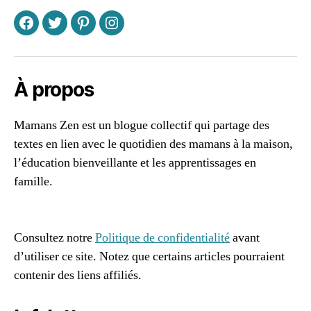
u
r
F
T
P
I
e
,
pl
ai
si
À propos
r
d
Mamans Zen est un blogue collectif qui partage des
e
textes en lien avec le quotidien des mamans à la maison,
lir
e
,
l’éducation bienveillante et les apprentissages en
s
famille.
u
96661ca85ce2ff813ec1e375938f8fc6cb47286e5401dbf7
g
af
g
e
Consultez notre
Politique de confidentialité
avant
st
d’utiliser ce site. Notez que certains articles pourraient
io
contenir des liens affiliés.
n
s