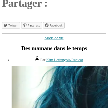
Partager :
Twitter
Pinterest
Facebook
Étiquettes
Catégories
Mode de vie
argent
,
conseils
,
Des mamans dans le temps
consommation
responsable
,
Auteur
devenir
Par
Kim Lefrançois-Racicot
de
maman
Date
l’article
à
de
12
la
l’article
août
maison
,
2013
enfant
,
trucs