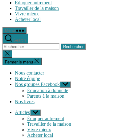
Éduquer autrement
Travailler de la maison
Vivre mieux
Acheter local
Menu
Search
Rechercher :
Fermer
la
recherche
Fermer le menu
Nous contacter
Notre équipe
Nos groupes Facebook
Afficher
le
Éducation à domicile
sous-
Parents à la maison
menu
Nos livres
Articles
Afficher
le
Éduquer autrement
sous-
Travailler de la maison
menu
Vivre mieux
Acheter local