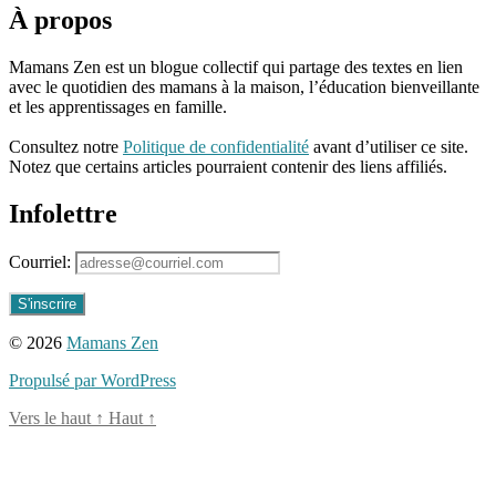
affectif
À propos
de
l'enfant
,
développement
Mamans Zen est un blogue collectif qui partage des textes en lien
du
avec le quotidien des mamans à la maison, l’éducation bienveillante
langage
,
et les apprentissages en famille.
développement
96661ca85ce2ff813ec1e375938f8fc6cb47286e5401dbf7af
intellectuel
Consultez notre
Politique de confidentialité
avant d’utiliser ce site.
de
Notez que certains articles pourraient contenir des liens affiliés.
l'enfant
,
développement
Infolettre
moteur
,
développement
Courriel:
social
de
l'enfant
,
motricité
© 2026
Mamans Zen
fine
,
motricité
Propulsé par WordPress
globale
Vers le haut
↑
Haut
↑