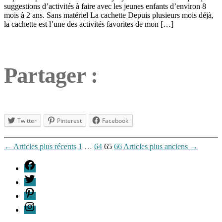
suggestions d’activités à faire avec les jeunes enfants d’environ 8
mois à 2 ans. Sans matériel La cachette Depuis plusieurs mois déjà,
la cachette est l’une des activités favorites de mon […]
Partager :
Twitter
Pinterest
Facebook
Étiquettes
Pagination
←
Articles
plus récents
1
…
64
65
66
Articles
plus anciens
→
0-
des
1
F
an
,
publications
T
2-
5
P
ans
,
I
activités
,
développement