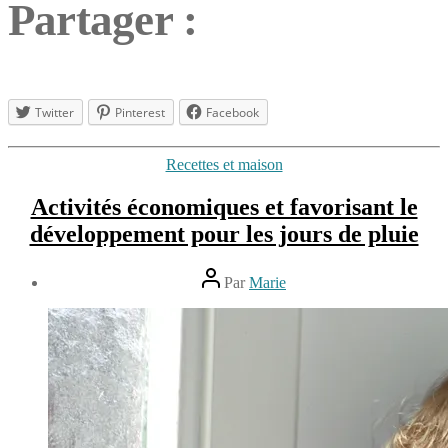
Partager :
Twitter
Pinterest
Facebook
Étiquettes
Catégories
Recettes et maison
maison
saine
,
Activités économiques et favorisant le
nettoyant
développement pour les jours de pluie
écolo
,
nettoyant
écologique
,
Auteur
Par
Marie
nettoyant
de
Date
maison
,
l’article
de
nettoyer
16
l’article
la
juillet
maison
,
2013
recette
nettoyage
,
recette
nettoyant
maison
,