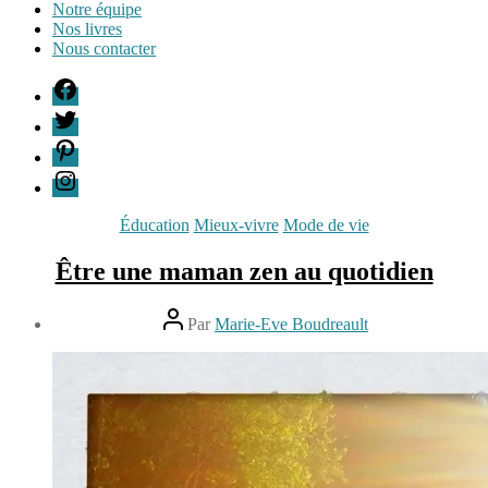
Notre équipe
Nos livres
Nous contacter
F
T
P
I
Catégories
Éducation
Mieux-vivre
Mode de vie
Être une maman zen au quotidien
Auteur
Par
Marie-Eve Boudreault
de
Date
l’article
de
16
l’article
août
2013