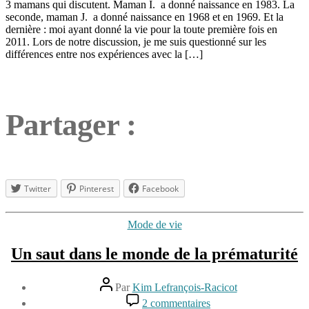
3 mamans qui discutent. Maman I. a donné naissance en 1983. La
seconde, maman J. a donné naissance en 1968 et en 1969. Et la
dernière : moi ayant donné la vie pour la toute première fois en
2011. Lors de notre discussion, je me suis questionné sur les
différences entre nos expériences avec la […]
Partager :
Twitter
Pinterest
Facebook
Catégories
Mode de vie
Un saut dans le monde de la prématurité
Auteur
Par
Kim Lefrançois-Racicot
de
Date
sur
2 commentaires
l’article