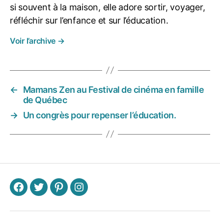
ti
si souvent à la maison, elle adore sortir, voyager,
o
réfléchir sur l’enfance et sur l’éducation.
n
,
vi
Voir l’archive
→
e
s
o
ci
al
←
Mamans Zen au Festival de cinéma en famille
e
,
de Québec
V
→
Un congrès pour repenser l’éducation.
iv
r
e
e
n
f
a
F
T
P
I
m
ill
e