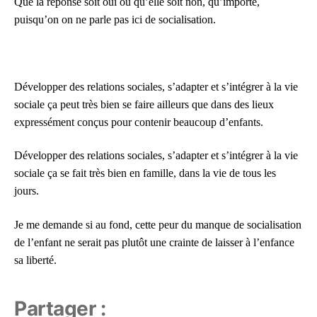
Que la réponse soit oui ou qu’elle soit non, qu’importe,
puisqu’on on ne parle pas ici de socialisation.
c
r
é
Développer des relations sociales, s’adapter et s’intégrer à la vie
e
sociale ça peut très bien se faire ailleurs que dans des lieux
r
d
expressément conçus pour contenir beaucoup d’enfants.
e
s
Développer des relations sociales, s’adapter et s’intégrer à la vie
li
sociale ça se fait très bien en famille, dans la vie de tous les
e
jours.
n
s
Je me demande si au fond, cette peur du manque de socialisation
e
de l’enfant ne serait pas plutôt une crainte de laisser à l’enfance
n
sa liberté.
s
o
ci
Partager :
é