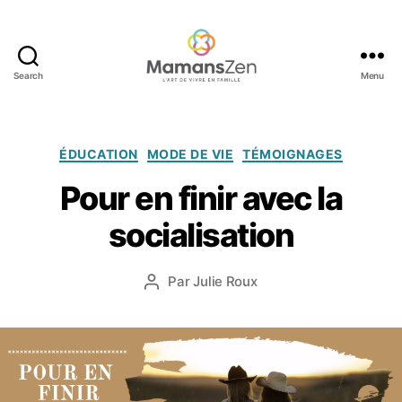
Search
Menu
Mamans
Zen
Catégories
ÉDUCATION
MODE DE VIE
TÉMOIGNAGES
1
Pour en finir avec la
4
m
socialisation
a
r
Date
Par
Julie Roux
s
Auteur
de
2
de
l’article
0
l’article
1
8