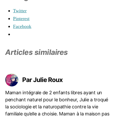
t
é
,
Twitter
e
Pinterest
n
f
Facebook
a
n
c
e
,
Articles similaires
li
b
e
Étiquettes
rt
é
,
Par Julie Roux
s
o
Maman intégrale de 2 enfants libres ayant un
ci
penchant naturel pour le bonheur, Julie a troqué
al
is
la sociologie et la naturopathie contre la vie
a
familiale qu’elle a choisie. Maman à la maison pas