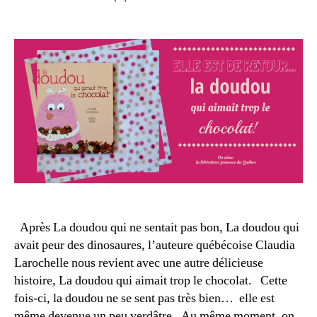
de
0
de
l’article
1
l’article
8
A
u
t
e
u
r
e
d
u
Après La doudou qui ne sentait pas bon, La doudou qui
Q
avait peur des dinosaures, l’auteure québécoise Claudia
u
Larochelle nous revient avec une autre délicieuse
é
histoire, La doudou qui aimait trop le chocolat. Cette
b
fois-ci, la doudou ne se sent pas très bien… elle est
e
même devenue un peu verdâtre. Au même moment, on
c