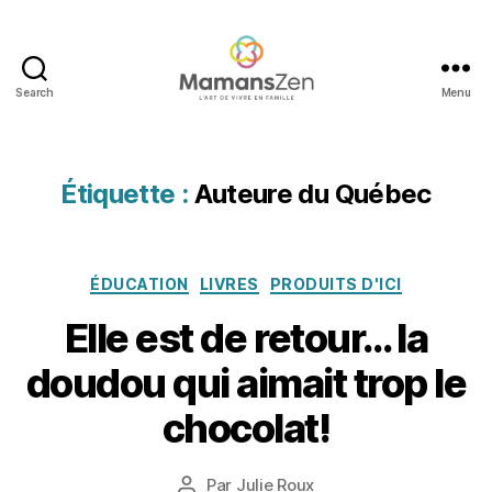
Search
Menu
Mamans
Zen
Étiquette :
Auteure du Québec
Catégories
ÉDUCATION
LIVRES
PRODUITS D'ICI
Elle est de retour… la
doudou qui aimait trop le
1
7
chocolat!
m
ai
Date
Par
Julie Roux
2
Auteur