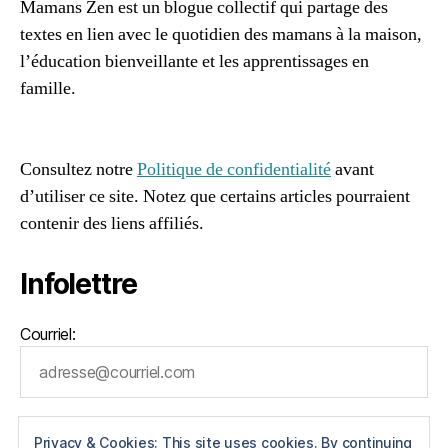
Mamans Zen est un blogue collectif qui partage des
r
textes en lien avec le quotidien des mamans à la maison,
a
t
l’éducation bienveillante et les apprentissages en
u
famille.
r
96661ca85ce2ff813ec1e375938f8fc6cb47286e5401dbf7
e
af
j
e
Consultez notre
Politique de confidentialité
avant
u
d’utiliser ce site. Notez que certains articles pourraient
n
contenir des liens affiliés.
e
s
Infolettre
s
e
Courriel:
Privacy & Cookies: This site uses cookies. By continuing