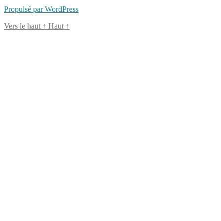
famille
,
Propulsé par WordPress
vraie
pâte
Vers le haut
↑
Haut
↑
à
modeler