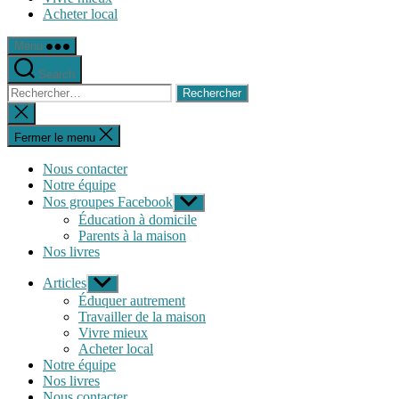
Acheter local
Menu
Search
Rechercher :
Fermer
la
recherche
Fermer le menu
Nous contacter
Notre équipe
Nos groupes Facebook
Afficher
le
Éducation à domicile
sous-
Parents à la maison
menu
Nos livres
Articles
Afficher
le
Éduquer autrement
sous-
Travailler de la maison
menu
Vivre mieux
Acheter local
Notre équipe
Nos livres
Nous contacter