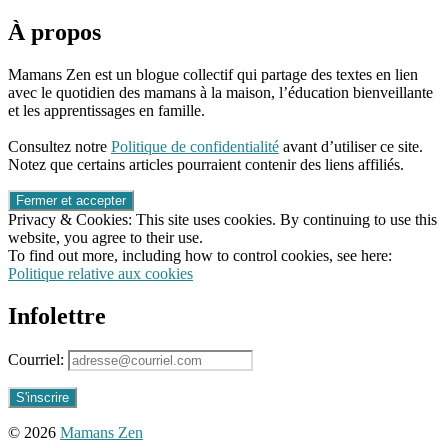
doh
,
blog
À propos
de
mamans
Mamans Zen est un blogue collectif qui partage des textes en lien
à
avec le quotidien des mamans à la maison, l’éducation bienveillante
la
et les apprentissages en famille.
maison
,
96661ca85ce2ff813ec1e375938f8fc6cb47286e5401dbf7af
blog
Consultez notre
Politique de confidentialité
avant d’utiliser ce site.
pour
Notez que certains articles pourraient contenir des liens affiliés.
parents
,
blog
québécois
,
Privacy & Cookies: This site uses cookies. By continuing to use this
écologique
,
website, you agree to their use.
économique
,
To find out more, including how to control cookies, see here:
ingrédients
,
Politique relative aux cookies
non-
toxique
,
Infolettre
pâte
à
modeler
Courriel:
maison
naturelle
,
recette
,
recette
© 2026
Mamans Zen
en