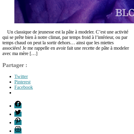
Un classique de jeunesse est la pâte à modeler. C’est une activité
qui se prête bien à notre climat, par temps froid à l’intérieur, ou par
temps chaud on peut la sortir dehors… ainsi que les miettes
associées! Je me rappelle en avoir fait une recette de pâte à modeler
avec ma mère […]
Partager :
Twitter
Pinterest
Facebook
Étiquettes
F
activité
T
en
P
famille
,
alternative
I
play