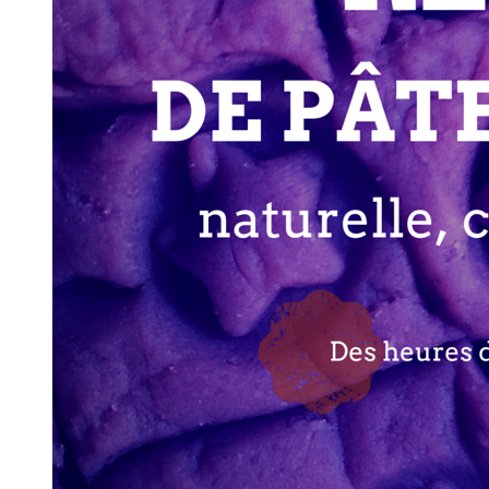
rituels
pour
enfants