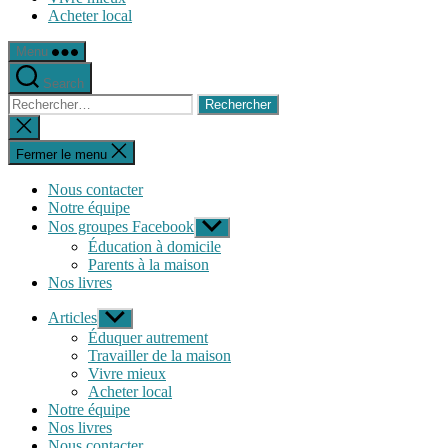
Acheter local
Menu
Search
Rechercher :
Fermer
la
recherche
Fermer le menu
Nous contacter
Notre équipe
Nos groupes Facebook
Afficher
le
Éducation à domicile
sous-
Parents à la maison
menu
Nos livres
Articles
Afficher
le
Éduquer autrement
sous-
Travailler de la maison
menu
Vivre mieux
Acheter local
Notre équipe
Nos livres
Nous contacter