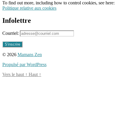
To find out more, including how to control cookies, see here:
maison
,
Politique relative aux cookies
éducation
québec
Infolettre
Courriel:
© 2026
Mamans Zen
Propulsé par WordPress
Vers le haut
↑
Haut
↑