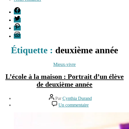
F
T
P
I
Étiquette :
deuxième année
Catégories
Mieux-vivre
L’école à la maison : Portrait d’un élève
de deuxième année
Auteur
Par
Cynthia Durand
de
Date
sur
Un commentaire
l’article
de
L’école
11
l’article
à
juin
la
2015
maison