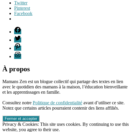
Twitter
Pinterest
Facebook
Étiquettes
F
apprendre
T
en
P
famille
,
apprentissage
,
I
deuxième
année
,
école
À propos
à
la
Mamans Zen est un blogue collectif qui partage des textes en lien
maison
,
avec le quotidien des mamans à la maison, l’éducation bienveillante
école
et les apprentissages en famille.
maison
,
96661ca85ce2ff813ec1e375938f8fc6cb47286e5401dbf7af
école
Consultez notre
Politique de confidentialité
avant d’utiliser ce site.
maison
Notez que certains articles pourraient contenir des liens affiliés.
québec
,
éducation
,
éducation
Privacy & Cookies: This site uses cookies. By continuing to use this
à
website, you agree to their use.
la