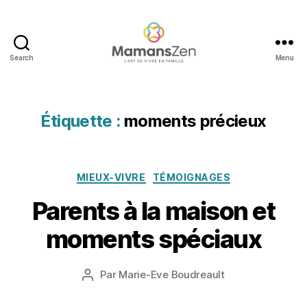
Search
Menu
Mamans
Zen
Étiquette :
moments précieux
Catégories
MIEUX-VIVRE
TÉMOIGNAGES
2
Parents à la maison et
6
a
moments spéciaux
v
ri
Date
Par
Marie-Eve Boudreault
l
Auteur
de
2
de
l’article
0
l’article