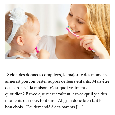
1
7
m
o
m
Selon des données compilées, la majorité des mamans
e
aimerait pouvoir rester auprès de leurs enfants. Mais être
n
des parents à la maison, c’est quoi vraiment au
ts
quotidien? Est-ce que c’est exaltant, est-ce qu’il y a des
p
moments qui nous font dire: Ah, j’ai donc bien fait le
r
é
bon choix! J’ai demandé à des parents […]
ci