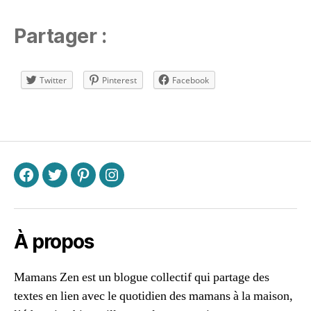
e
u
Partager :
x
,
p
a
Twitter
Pinterest
Facebook
r
e
n
Étiquettes
t
à
la
m
F
T
P
I
ai
s
o
n
,
À propos
vi
e
Mamans Zen est un blogue collectif qui partage des
d
textes en lien avec le quotidien des mamans à la maison,
e