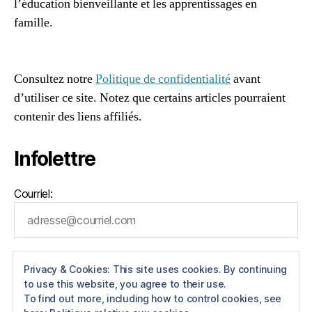
m
l’éducation bienveillante et les apprentissages en
a
famille.
m
96661ca85ce2ff813ec1e375938f8fc6cb47286e5401dbf7
a
af
n
Consultez notre
Politique de confidentialité
avant
d’utiliser ce site. Notez que certains articles pourraient
contenir des liens affiliés.
Infolettre
Courriel:
Privacy & Cookies: This site uses cookies. By continuing
to use this website, you agree to their use.
To find out more, including how to control cookies, see