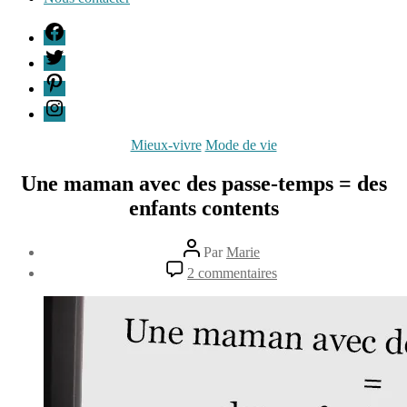
F
T
P
I
Catégories
Mieux-vivre
Mode de vie
Une maman avec des passe-temps = des
enfants contents
Auteur
Par
Marie
de
Date
sur
2 commentaires
l’article
de
Une
2
l’article
maman
octobre
avec
2014
des
passe-
temps
=
des