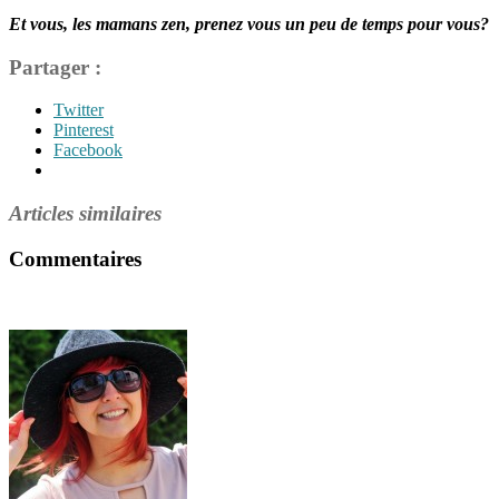
Et vous, les mamans zen, prenez vous un peu de temps pour vous?
Partager :
Twitter
Pinterest
Facebook
Articles similaires
Commentaires
Étiquettes
hobby
,
loisir
,
maman
à
la
maison
,
passe-