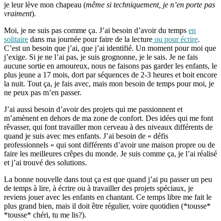
je leur lève mon chapeau (
même si techniquement, je n’en porte pas
vraiment
).
Moi, je ne suis pas comme ça. J’ai besoin d’avoir du temps
en
solitaire
dans ma journée pour faire de la lecture
ou pour écrire
.
C’est un besoin que j’ai, que j’ai identifié. Un moment pour moi que
j’exige. Si je ne l’ai pas, je suis grognonne, je le sais. Je ne fais
aucune sortie en amoureux, nous ne faisons pas garder les enfants, le
plus jeune a 17 mois, dort par séquences de 2-3 heures et boit encore
la nuit. Tout ça, je fais avec, mais mon besoin de temps pour moi, je
ne peux pas m’en passer.
J’ai aussi besoin d’avoir des projets qui me passionnent et
m’amènent en dehors de ma zone de confort. Des idées qui me font
rêvasser, qui font travailler mon cerveau à des niveaux différents de
quand je suis avec mes enfants. J’ai besoin de « défis
professionnels » qui sont différents d’avoir une maison propre ou de
faire les meilleures crêpes du monde. Je suis comme ça, je l’ai réalisé
et j’ai trouvé des solutions.
La bonne nouvelle dans tout ça est que quand j’ai pu passer un peu
de temps à lire, à écrire ou à travailler des projets spéciaux, je
reviens jouer avec les enfants en chantant. Ce temps libre me fait le
plus grand bien, mais il doit être régulier, voire quotidien (*tousse*
*tousse* chéri, tu me lis?).