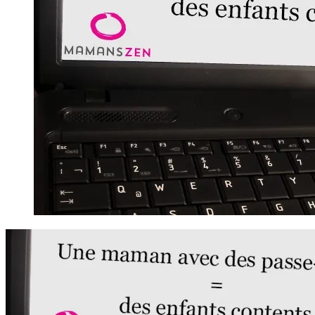
enfants
contents