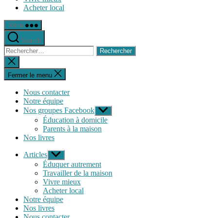
Acheter local
Menu
Search
Rechercher :
Fermer
la
recherche
Fermer le menu
Nous contacter
Notre équipe
Nos groupes Facebook
Afficher
le
Éducation à domicile
sous-
Parents à la maison
menu
Nos livres
Articles
Afficher
le
Éduquer autrement
sous-
Travailler de la maison
menu
Vivre mieux
Acheter local
Notre équipe
Nos livres
Nous contacter