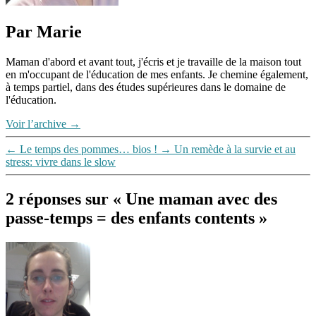
temps
,
passion
,
Par Marie
temps
libre
Maman d'abord et avant tout, j'écris et je travaille de la maison tout
en m'occupant de l'éducation de mes enfants. Je chemine également,
à temps partiel, dans des études supérieures dans le domaine de
l'éducation.
Voir l’archive
→
←
Le temps des pommes… bios !
→
Un remède à la survie et au
stress: vivre dans le slow
2 réponses sur « Une maman avec des
passe-temps = des enfants contents »
dit :