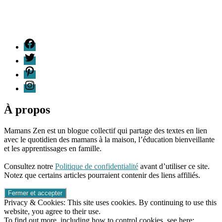
F
T
P
I
À propos
Mamans Zen est un blogue collectif qui partage des textes en lien
avec le quotidien des mamans à la maison, l’éducation bienveillante
et les apprentissages en famille.
96661ca85ce2ff813ec1e375938f8fc6cb47286e5401dbf7af
Consultez notre
Politique de confidentialité
avant d’utiliser ce site.
Notez que certains articles pourraient contenir des liens affiliés.
Privacy & Cookies: This site uses cookies. By continuing to use this
website, you agree to their use.
To find out more, including how to control cookies, see here: