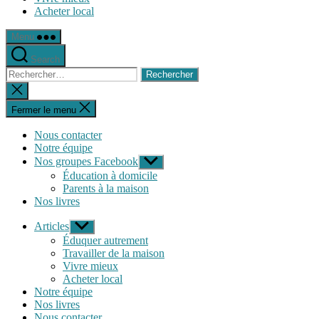
Acheter local
Menu
Search
Rechercher :
Fermer
la
recherche
Fermer le menu
Nous contacter
Notre équipe
Nos groupes Facebook
Afficher
le
Éducation à domicile
sous-
Parents à la maison
menu
Nos livres
Articles
Afficher
le
Éduquer autrement
sous-
Travailler de la maison
menu
Vivre mieux
Acheter local
Notre équipe
Nos livres
Nous contacter