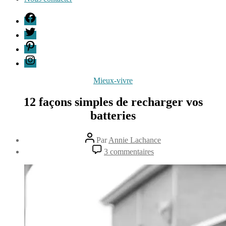
F
T
P
I
Catégories
Mieux-vivre
12 façons simples de recharger vos
batteries
Auteur
Par
Annie Lachance
de
Date
sur
3 commentaires
l’article
de
12
22
l’article
façons
février
simples
2015
de
recharger
vos
batteries