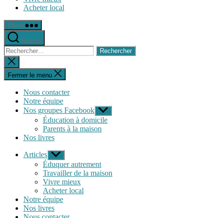
Acheter local
Menu
Search
Rechercher :
Fermer
la
recherche
Fermer le menu
Nous contacter
Notre équipe
Nos groupes Facebook
Afficher
le
Éducation à domicile
sous-
Parents à la maison
menu
Nos livres
Articles
Afficher
le
Éduquer autrement
sous-
Travailler de la maison
menu
Vivre mieux
Acheter local
Notre équipe
Nos livres
Nous contacter