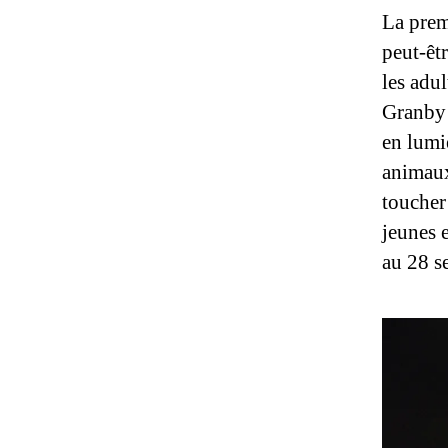
La prem
peut-êtr
les adu
Granby 
en lumiè
animaux 
toucher
jeunes 
au 28 s