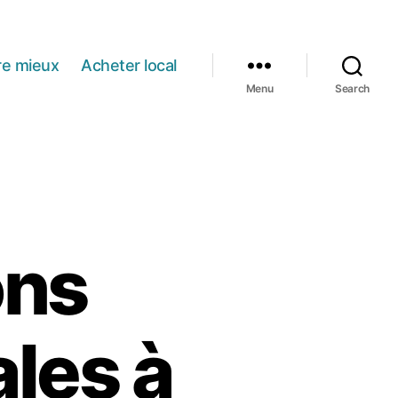
re mieux
Acheter local
Menu
Search
ons
ales à