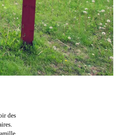
oir des
ires.
amille,