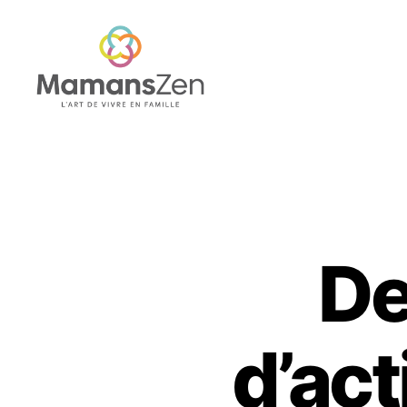
Mamans
Zen
De
d’act