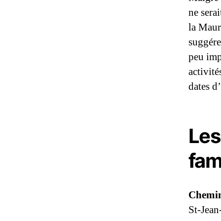
ne sera
la Maur
suggérer
peu imp
activité
dates d
Les
fam
Chemin 
St-Jean-