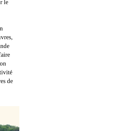
r le
on
vres,
ande
faire
ion
tivité
es de