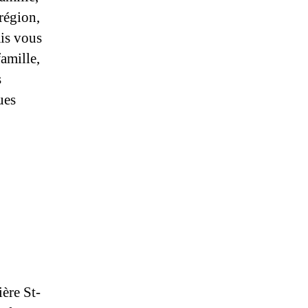
région,
ais vous
famille,
s
ues
ière St-