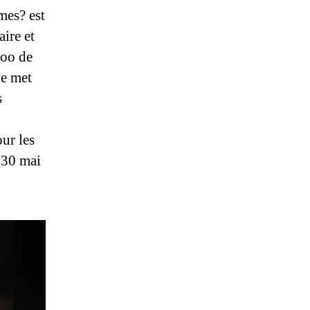
mes? est
aire et
Zoo de
ke met
s
ur les
 30 mai