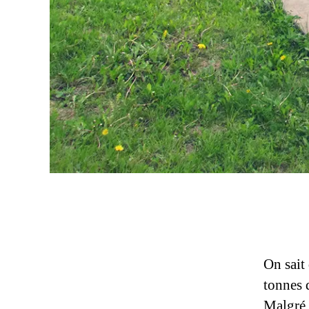
On sait
tonnes d
Malgré t