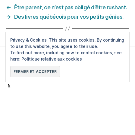
←
Être parent, ce n’est pas obligé d’être rushant.
→
Des livres québécois pour vos petits génies.
Privacy & Cookies: This site uses cookies. By continuing
to use this website, you agree to their use.
To find out more, including how to control cookies, see
here:
Politique relative aux cookies
F
T
P
I
À propos
Mamans Zen est un blogue collectif qui partage des
textes en lien avec le quotidien des mamans à la maison,
l’éducation bienveillante et les apprentissages en
famille.