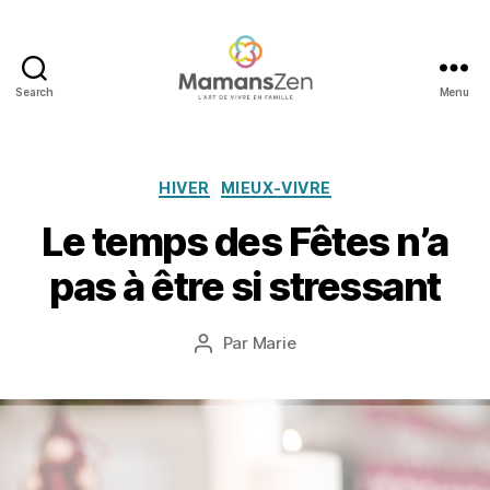
Search
Menu
Mamans
Zen
Catégories
3
HIVER
MIEUX-VIVRE
d
Le temps des Fêtes n’a
é
c
pas à être si stressant
e
m
b
Date
Par
Marie
Auteur
r
de
de
e
l’article
l’article
2
0
1
8