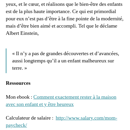
o
yeux, et le cœur, et réalisons que le bien-être des enfants
n
,
est de la plus haute importance. Ce qui est primordial
m
pour eux n’est pas d’être à la fine pointe de la modernité,
a
mais d’être bien aimé et accompli. Tel que le déclame
m
Albert Einstein,
a
n
à
la
« Il n’y a pas de grandes découvertes et d’avancées,
m
aussi longtemps qu’il a un enfant malheureux sur
ai
terre. »
s
o
Ressources
n
a
Mon ebook :
rt
Comment exactement rester à la maison
ic
avec son enfant et y être heureux
le
,
Calculateur de salaire :
http://www.salary.com/mom-
m
paycheck/
a