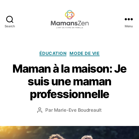
Search
Menu
Mamans
Zen
Catégories
ÉDUCATION
MODE DE VIE
Maman à la maison: Je
2
suis une maman
6
a
professionnelle
o
û
Date
Par
Marie-Eve Boudreault
t
Auteur
de
2
de
l’article
0
l’article
1
3