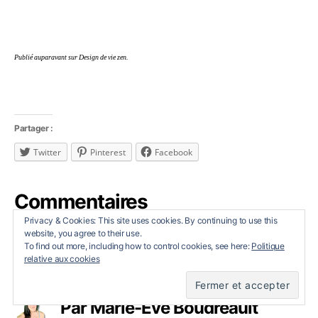
m
a
n
p
Publié auparavant sur Design de vie zen.
r
o
f
e
Partager :
s
si
Twitter
Pinterest
Facebook
o
n
Commentaires
n
el
Privacy & Cookies: This site uses cookies. By continuing to use this
le
website, you agree to their use.
,
To find out more, including how to control cookies, see here:
Politique
relative aux cookies
m
Étiquettes
a
m
Par Marie-Eve Boudreault
a