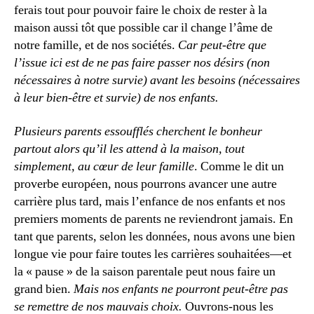
ti
ferais tout pour pouvoir faire le choix de rester à la
o
maison aussi tôt que possible car il change l’âme de
n
notre famille, et de nos sociétés.
Car peut-être que
à
l’issue ici est de ne pas faire passer nos désirs (non
la
nécessaires à notre survie) avant les besoins (nécessaires
m
à leur bien-être et survie) de nos enfants.
ai
s
Plusieurs parents essoufflés cherchent le bonheur
o
n
,
partout alors qu’il les attend à la maison, tout
m
simplement, au cœur de leur famille
. Comme le dit un
a
proverbe européen, nous pourrons avancer une autre
m
carrière plus tard, mais l’enfance de nos enfants et nos
a
premiers moments de parents ne reviendront jamais. En
n
tant que parents, selon les données, nous avons une bien
à
longue vie pour faire toutes les carrières souhaitées—et
la
m
la « pause » de la saison parentale peut nous faire un
ai
grand bien.
Mais nos enfants ne pourront peut-être pas
s
se remettre de nos mauvais choix.
Ouvrons-nous les