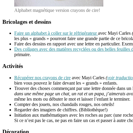
Alphabet magnétique version crayons de cire!
Bricolages et dessins
Faire un alphabet à coller sur le réfrigérateur
avec Mayi Carles
les plus « grands » pourront faire une grande partie de ce brico
Faire des dessins en rapport avec une lettre en particulier. Exem
Des collages avec des matières recyclées ou des belles feuil
primaire.
Activités
Récupérer nos crayons de cire
avec Mayi Carles
(
voir traductio
bien vous pouvez le faire devant les « grands » enfants.
Trouver des choses commençant par une lettre donnée dans un liv
dans une même page un chat, un rat et un papa, j’aimerais avoi
même les mots ou débuter le mot et laisser l’enfant le terminer.
Compter des jouets, nos chandails rouges, nos orteils!
Regarder des imagiers de chiffres. (Bibliothèque!)
Initiation aux mathématiques avec les roches au parc (une roche
Si ce n’est pas le cas, ne pas en faire un cas et passer à autre ch
Décoration