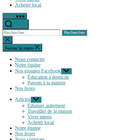
Acheter local
Menu
Search
Rechercher :
Fermer
la
recherche
Fermer le menu
Nous contacter
Notre équipe
Nos groupes Facebook
Afficher
le
Éducation à domicile
sous-
Parents à la maison
menu
Nos livres
Articles
Afficher
le
Éduquer autrement
sous-
Travailler de la maison
menu
Vivre mieux
Acheter local
Notre équipe
Nos livres
Nous contacter