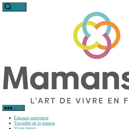
Aller
Search
au
contenu
Menu
Éduquer autrement
Travailler de la maison
Vivre mieux