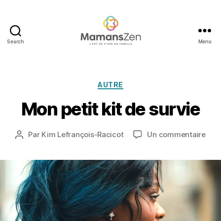
Search
Menu
Mamans
2
Zen
3
s
Catégories
AUTRE
e
p
Mon petit kit de survie
t
e
m
Date
sur
Par
Kim Lefrançois-Racicot
Un commentaire
Auteur
b
de
Mon
de
r
l’article
peti
l’article
e
kit
2
de
0
surv
1
3