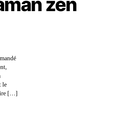
maman zen
demandé
nt,
a
 le
aire […]