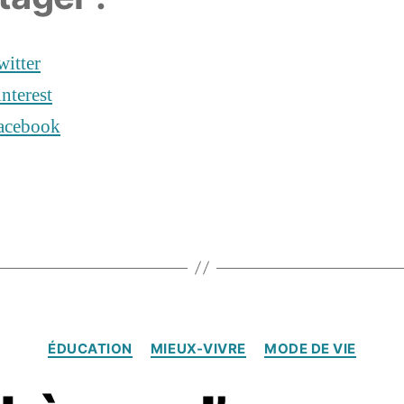
witter
interest
acebook
es
2
Catégories
ÉDUCATION
MIEUX-VIVRE
MODE DE VIE
9
n
o