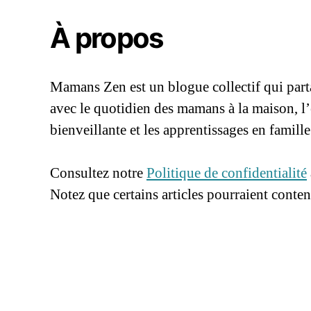
li
v
À propos
r
e
,
m
Mamans Zen est un blogue collectif qui parta
a
m
avec le quotidien des mamans à la maison, l
a
bienveillante et les apprentissages en famille
n
96661ca85ce2ff813ec1e375938f8fc6cb472
,
p
Consultez notre
Politique de confidentialité
a
Notez que certains articles pourraient contenir
r
e
n
t
,
s
u
g