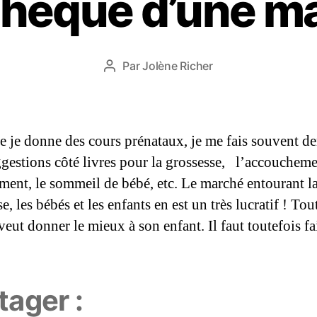
othèque d’une 
v
e
m
Date
Par
Jolène Richer
b
Auteur
de
r
de
l’article
e
l’article
2
0
 je donne des cours prénataux, je me fais souvent 
1
gestions côté livres pour la grossesse, l’accoucheme
4
tement, le sommeil de bébé, etc. Le marché entourant l
e, les bébés et les enfants en est un très lucratif ! Tout
eut donner le mieux à son enfant. Il faut toutefois f
tager :