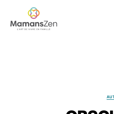
Mamans
Zen
AU