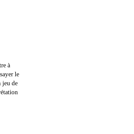
tre à
sayer le
n jeu de
rétation