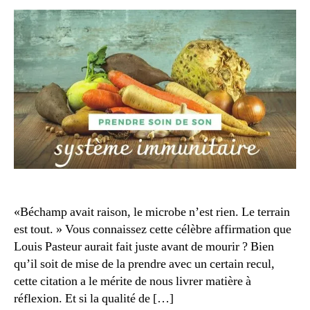
2
0
«Béchamp avait raison, le microbe n’est rien. Le terrain
est tout. » Vous connaissez cette célèbre affirmation que
Louis Pasteur aurait fait juste avant de mourir ? Bien
F
qu’il soit de mise de la prendre avec un certain recul,
a
cette citation a le mérite de nous livrer matière à
c
réflexion. Et si la qualité de […]
t