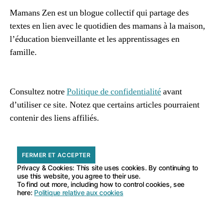
a
Mamans Zen est un blogue collectif qui partage des
m
textes en lien avec le quotidien des mamans à la maison,
in
e
l’éducation bienveillante et les apprentissages en
s
famille.
96661ca85ce2ff813ec1e375938f8fc6cb47286e5401dbf7
af
Consultez notre
Politique de confidentialité
avant
d’utiliser ce site. Notez que certains articles pourraient
contenir des liens affiliés.
Privacy & Cookies: This site uses cookies. By continuing to
use this website, you agree to their use.
To find out more, including how to control cookies, see
here:
Politique relative aux cookies