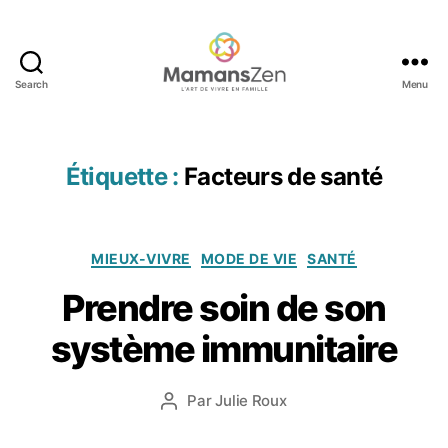
Search
Menu
Mamans
Zen
Étiquette :
Facteurs de santé
Catégories
MIEUX-VIVRE
MODE DE VIE
SANTÉ
1
Prendre soin de son
6
a
système immunitaire
v
ri
Date
Par
Julie Roux
l
Auteur
de
2
de
l’article
0
l’article