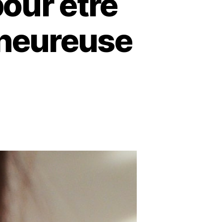
our être
 heureuse