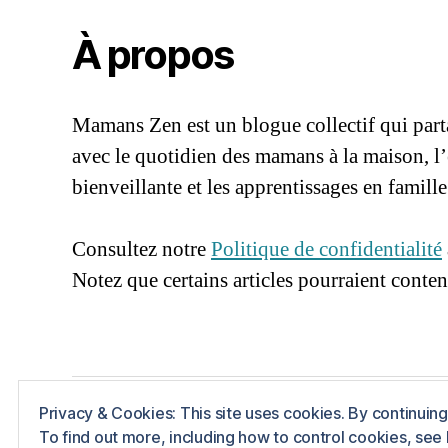
a
n
À propos
s
à
la
Mamans Zen est un blogue collectif qui parta
m
ai
avec le quotidien des mamans à la maison, l
s
bienveillante et les apprentissages en famille
o
96661ca85ce2ff813ec1e375938f8fc6cb472
n
,
m
Consultez notre
Politique de confidentialité
a
Notez que certains articles pourraient contenir
m
a
n
s
z
e
Privacy & Cookies: This site uses cookies. By continuing 
© 2026
Mamans Zen
Propulsé par WordPr
n
,
To find out more, including how to control cookies, see