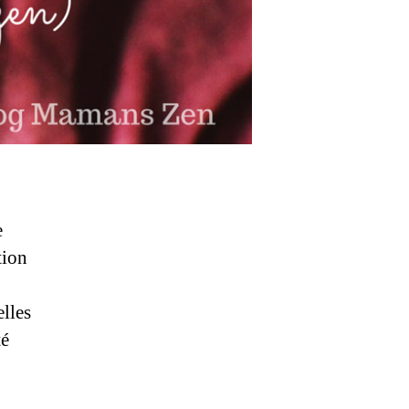
e
tion
elles
té