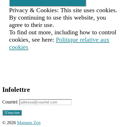
mère
,
maman
Privacy & Cookies: This site uses cookies.
zen
,
By continuing to use this website, you
mamans
zen
,
agree to their use.
meilleure
To find out more, including how to control
vie
,
cookies, see here:
Politique relative aux
mieux-
vivre
cookies
avec
sa
colère
,
nos
enfants
ces
professeurs
,
peur
Infolettre
de
l'enfant
envers
Courriel:
les
parents
,
prendre
conscience
© 2026
Mamans Zen