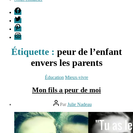
F
T
P
I
Étiquette :
peur de l’enfant
envers les parents
Catégories
Éducation
Mieux-vivre
Mon fils a peur de moi
Auteur
Par
Julie Nadeau
de
Date
l’article
de
20
l’article
octobre
2015