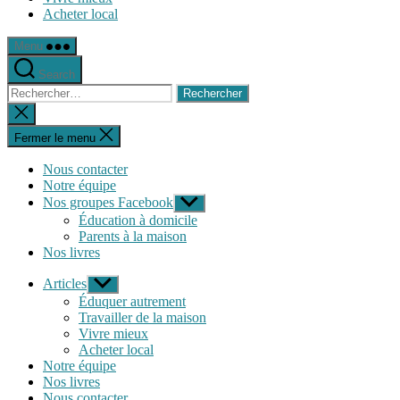
Acheter local
Menu
Search
Rechercher :
Fermer
la
recherche
Fermer le menu
Nous contacter
Notre équipe
Nos groupes Facebook
Afficher
le
Éducation à domicile
sous-
Parents à la maison
menu
Nos livres
Articles
Afficher
le
Éduquer autrement
sous-
Travailler de la maison
menu
Vivre mieux
Acheter local
Notre équipe
Nos livres
Nous contacter