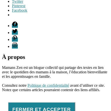
Twitter
Pinterest
Facebook
Étiquettes
F
acceptation
T
de
P
soi
,
blog
I
de
mamans
,
colère
,
À propos
culpabilité
de
Mamans Zen est un blogue collectif qui partage des textes en lien
maman
,
avec le quotidien des mamans à la maison, l’éducation bienveillante
émotions
et les apprentissages en famille.
maternité
,
96661ca85ce2ff813ec1e375938f8fc6cb47286e5401dbf7af
enfants
Consultez notre
Politique de confidentialité
avant d’utiliser ce site.
et
Notez que certains articles pourraient contenir des liens affiliés.
colère
,
être
fâché
,
frustrations
de