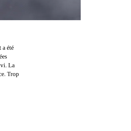
 a été
ées
ivi. La
ce. Trop