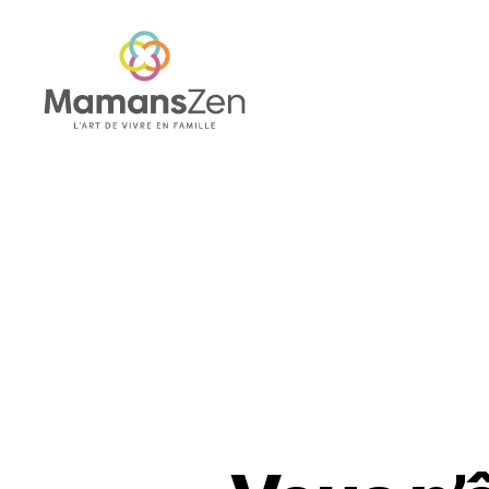
Mamans
Zen