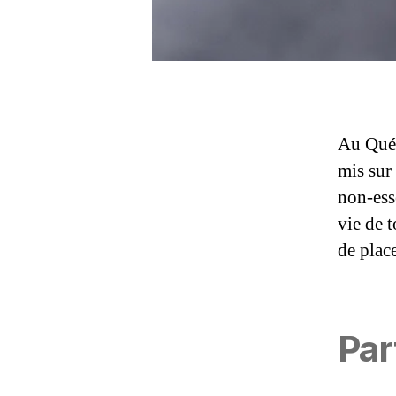
Au Québ
C
mis sur 
o
non-esse
v
vie de 
i
d
de plac
-
1
9
,
Par
D
o
u