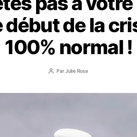
tes pas à votre
 début de la cri
1
100% normal !
2
j
u
i
Date
Par
Julie Roux
n
Auteur
de
2
de
l’article
0
l’article
2
0