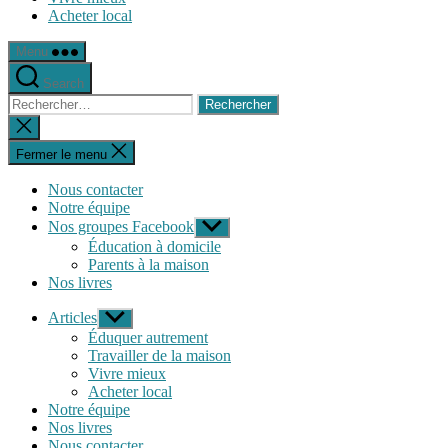
Acheter local
Menu
Search
Rechercher :
Fermer
la
recherche
Fermer le menu
Nous contacter
Notre équipe
Nos groupes Facebook
Afficher
le
Éducation à domicile
sous-
Parents à la maison
menu
Nos livres
Articles
Afficher
le
Éduquer autrement
sous-
Travailler de la maison
menu
Vivre mieux
Acheter local
Notre équipe
Nos livres
Nous contacter