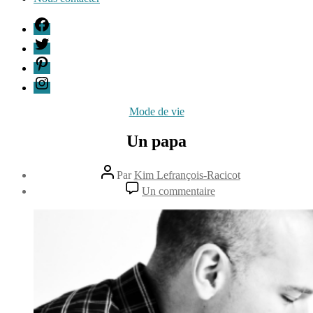
F
T
P
I
Catégories
Mode de vie
Un papa
Auteur
Par
Kim Lefrançois-Racicot
de
Date
sur
Un commentaire
l’article
de
Un
13
l’article
papa
février
2014