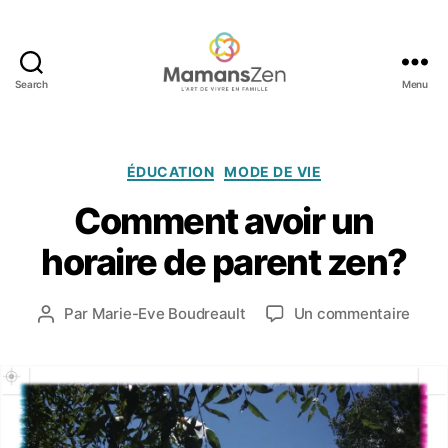
Search
Menu
Mamans
Zen
Catégories
ÉDUCATION
MODE DE VIE
Comment avoir un
2
6
horaire de parent zen?
m
ai
Date
sur
Par
Marie-Eve Boudreault
Un commentaire
2
Auteur
de
Com
0
de
l’article
avoir
1
l’article
un
4
horai
de
paren