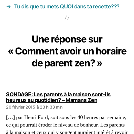
o
→
Tu dis que tu mets QUOI dans ta recette???
ol
in
g
Une réponse sur
« Comment avoir un horaire
de parent zen? »
SONDAGE: Les parents à la maison sont-ils
dit :
heureux au quotidien? – Mamans Zen
20 février 2015 à 23 h 33 min
[…] par Henri Ford, soit sous les 40 heures par semaine,
ce qui pourrait éroder le niveau de bonheur. Les parents
à la maison et ceux qui y songent auraient intérêt à revoir