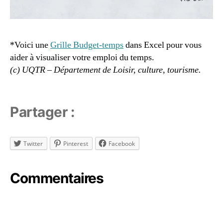
n
t
a
ti
*Voici une
Grille Budget-temps
dans Excel pour vous
o
aider à visualiser votre emploi du temps.
n
(c) UQTR – Département de Loisir, culture, tourisme.
z
e
n
,
h
Partager :
o
r
ai
Twitter
Pinterest
Facebook
r
e
z
Commentaires
e
n
,
m
a