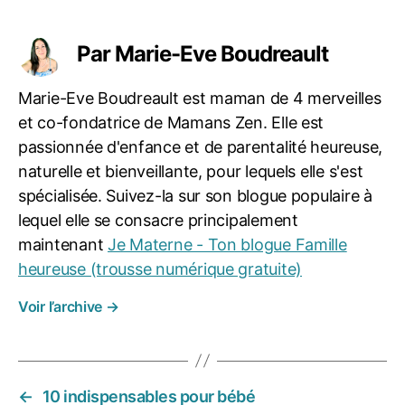
m
Étiquettes
a
n
Par Marie-Eve Boudreault
s
z
Marie-Eve Boudreault est maman de 4 merveilles
e
et co-fondatrice de Mamans Zen. Elle est
n
,
s
passionnée d'enfance et de parentalité heureuse,
e
naturelle et bienveillante, pour lequels elle s'est
m
spécialisée. Suivez-la sur son blogue populaire à
ai
lequel elle se consacre principalement
n
e
maintenant
Je Materne - Ton blogue Famille
z
heureuse (trousse numérique gratuite)
e
n
,
Voir l’archive
→
u
n
s
c
←
10 indispensables pour bébé
h