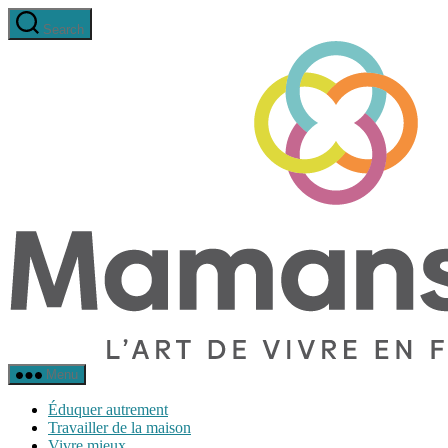
Aller
Search
au
contenu
Menu
Éduquer autrement
Travailler de la maison
Vivre mieux