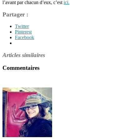
l’avant par chacun d’eux, c’est
ici.
Partager :
Twitter
Pinterest
Facebook
Articles similaires
Commentaires
Étiquettes
Apprentissages
par
le
jeu
,
Compétences
scolaires
,
Jeux
en