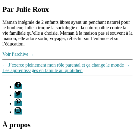
famille
,
Par Julie Roux
Portfolio
Maman intégrale de 2 enfants libres ayant un penchant naturel pour
le bonheur, Julie a troqué la sociologie et la naturopathie contre la
vie familiale qu’elle a choisie. Maman à la maison pas si souvent à la
maison, elle adore sortir, voyager, réfléchir sur l’enfance et sur
l’éducation.
Voir l’archive
→
←
J’exerce pleinement mon rôle parental et ça change le monde
→
Les apprentissages en famille au quotidien
F
T
P
I
À propos