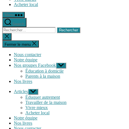
Acheter local
Menu
Search
Rechercher :
Fermer
la
recherche
Fermer le menu
Nous contacter
Notre équipe
Nos groupes Facebook
Afficher
le
Éducation à domicile
sous-
Parents à la maison
menu
Nos livres
Articles
Afficher
le
Éduquer autrement
sous-
Travailler de la maison
menu
Vivre mieux
Acheter local
Notre équipe
Nos livres
Nous contacter